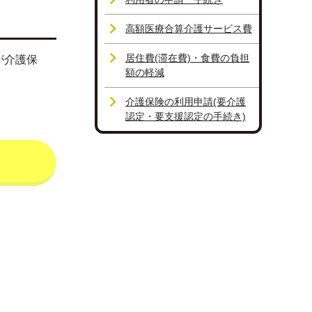
高額医療合算介護サービス費
居住費(滞在費)・食費の負担
が介護保
額の軽減
介護保険の利用申請(要介護
認定・要支援認定の手続き)