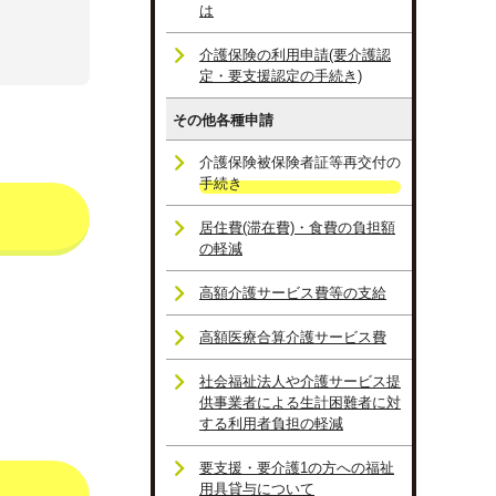
は
介護保険の利用申請(要介護認
定・要支援認定の手続き)
その他各種申請
介護保険被保険者証等再交付の
手続き
居住費(滞在費)・食費の負担額
の軽減
高額介護サービス費等の支給
高額医療合算介護サービス費
社会福祉法人や介護サービス提
供事業者による生計困難者に対
する利用者負担の軽減
要支援・要介護1の方への福祉
用具貸与について