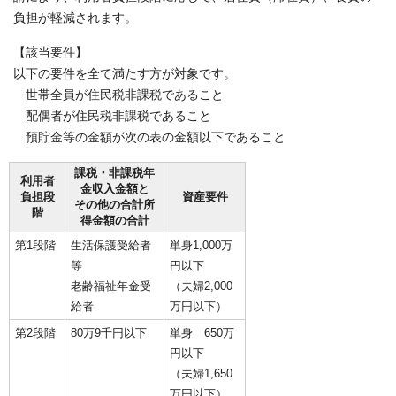
負担が軽減されます。
【該当要件】
以下の要件を全て満たす方が対象です。
世帯全員が住民税非課税であること
配偶者が住民税非課税であること
預貯金等の金額が次の表の金額以下であること
課税・非課税年
利用者
金収入金額と
負担段
資産要件
その他の合計所
階
得金額の合計
第1段階
生活保護受給者
単身1,000万
等
円以下
老齢福祉年金受
（夫婦2,000
給者
万円以下）
第2段階
80万9千円以下
単身 650万
円以下
（夫婦1,650
万円以下）