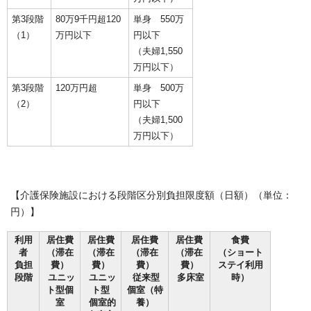
第3段階
80万9千円超120
単身 550万
（1）
万円以下
円以下
（夫婦1,550
万円以下）
第3段階
120万円超
単身 500万
（2）
円以下
（夫婦1,500
万円以下）
【介護保険施設における段階区分別負担限度額（日額）（単位：
円）】
利用
居住費
居住費
居住費
居住費
食費
者
（滞在
（滞在
（滞在
（滞在
（ショート
負担
費）
費）
費）
費）
ステイ利用
段階
ユニッ
ユニッ
従来型
多床室
時）
ト型個
ト型
個室（特
室
個室的
養）