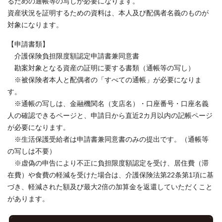
るための通帳等の写しが必要になります。
資産状況を証明するための資料は、本人及び配偶者名義のものが
対象になります。
【申請書類】
介護保険負担限度額認定申請書兼同意書
勘案対象となる資産の証明に要する書類（通帳等の写し）
※被保険者本人と配偶者の「すべての通帳」が必要になりま
す。
※通帳の写しは、金融機関名（支店名）・口座番号・口座名義
人の確認できるページと、申請日から直近2カ月以内の記帳ページ
が必要になります。
※生活保護受給者は申請書兼同意書のみの提出です。（通帳等
の写しは不要）
※虚偽の申告により不正に負担限度額認定を受け、居住費（滞
在費）や食費の軽減を受けた場合は、介護保険法第22条第1項に基
づき、軽減された額及び最大2倍の加算金を返還していただくこと
があります。