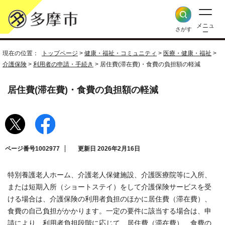
メニュ
さがす
ー
現在の位置：
トップページ
>
健康・福祉・コミュニティ
>
医療・健康・福祉
>
介護保険
>
利用者の申請・手続き
> 居住費(滞在費)・食費の負担額の軽減
居住費(滞在費)・食費の負担額の軽減
ページ番号1002977
更新日 2026年2月16日
特別養護老人ホーム、介護老人保健施設、介護医療院等に入所、
または短期入所（ショートステイ）をして介護保険サービスを受
ける場合は、介護保険の利用者負担のほかに居住費（滞在費）、
食費の自己負担がかかります。一定の要件に該当する場合は、申
請により、利用者負担段階に応じて、居住費（滞在費）、食費の