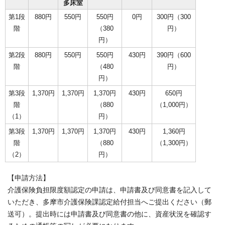
多床室
第1段
880円
550円
550円
0円
300円（300
階
（380
円）
円）
第2段
880円
550円
550円
430円
390円（600
階
（480
円）
円）
第3段
1,370円
1,370円
1,370円
430円
650円
階
（880
（1,000円）
（1）
円）
第3段
1,370円
1,370円
1,370円
430円
1,360円
階
（880
（1,300円）
（2）
円）
【申請方法】
介護保険負担限度額認定の申請は、申請書及び同意書を記入して
いただき、多摩市介護保険課認定給付担当へご提出ください（郵
送可）。提出時には申請書及び同意書の他に、資産状況を確認す