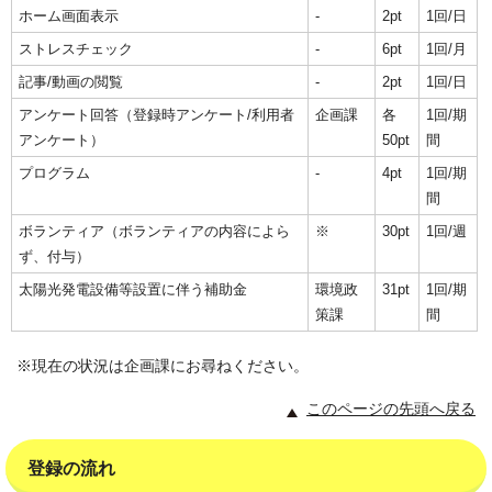
ホーム画面表示
-
2pt
1回/日
ストレスチェック
-
6pt
1回/月
記事/動画の閲覧
-
2pt
1回/日
アンケート回答（登録時アンケート/利用者
企画課
各
1回/期
アンケート）
50pt
間
プログラム
-
4pt
1回/期
間
ボランティア（ボランティアの内容によら
※
30pt
1回/週
ず、付与）
太陽光発電設備等設置に伴う補助金
環境政
31pt
1回/期
策課
間
※現在の状況は企画課にお尋ねください。
このページの先頭へ戻る
登録の流れ