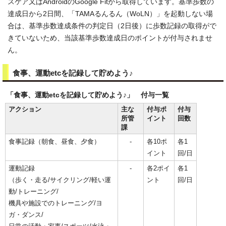
スケア又はAndroidのGoogle Fitから取得しています。基準歩数の
達成日から2日間、「TAMAるんるん（WoLN）」を起動しない場
合は、基準歩数達成条件の判定日（2日後）に歩数記録の取得がで
きていないため、当該基準歩数達成日のポイントが付与されませ
ん。
食事、運動etcを記録して貯めよう♪
「食事、運動etcを記録して貯めよう♪」 付与一覧
アクション
主な
付与ポ
付与
所管
イント
回数
課
食事記録（朝食、昼食、夕食）
-
各10ポ
各1
イント
回/日
運動記録
-
各2ポイ
各1
（歩く・走る/サイクリング/軽い運
ント
回/日
動/トレーニング/
機具や施設でのトレーニング/ヨ
ガ・ダンス/