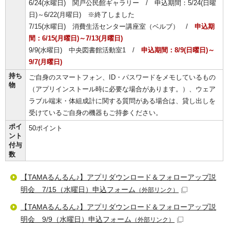
6/24(水曜日) 関戸公民館ギャラリー / 申込期間：5/24(日曜
日)～6/22(月曜日) ※終了しました
7/15(水曜日) 消費生活センター講座室（ベルブ） /
申込期
間：6/15(月曜日)～7/13(月曜日)
9/9(水曜日) 中央図書館活動室1 /
申込期間：8/9(日曜日)～
9/7(月曜日)
持ち
ご自身のスマートフォン、ID・パスワードをメモしているもの
物
（アプリインストール時に必要な場合があります。）、ウェア
ラブル端末・体組成計に関する質問がある場合は、貸し出しを
受けているご自身の機器もご持参ください。
ポイ
50ポイント
ント
付与
数
【TAMAるんるん♪】アプリダウンロード＆フォローアップ説
明会 7/15（水曜日）申込フォーム
（外部リンク）
【TAMAるんるん♪】アプリダウンロード＆フォローアップ説
明会 9/9（水曜日）申込フォーム
（外部リンク）