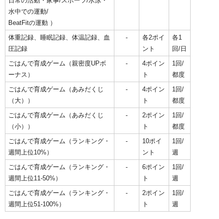
日常の活動・家事/スポーツ/水泳・
水中での運動/
BeatFitの運動 ）
体重記録、睡眠記録、体温記録、血
-
各2ポイ
各1
圧記録
ント
回/日
ごはんで育成ゲーム（親密度UPボ
-
4ポイン
1回/
ーナス）
ト
都度
ごはんで育成ゲーム（あみだくじ
-
4ポイン
1回/
（大））
ト
都度
ごはんで育成ゲーム（あみだくじ
-
2ポイン
1回/
（小））
ト
都度
ごはんで育成ゲーム（ランキング・
-
10ポイ
1回/
週間上位10%）
ント
週
ごはんで育成ゲーム（ランキング・
-
6ポイン
1回/
週間上位11-50%）
ト
週
ごはんで育成ゲーム（ランキング・
-
2ポイン
1回/
週間上位51-100%）
ト
週