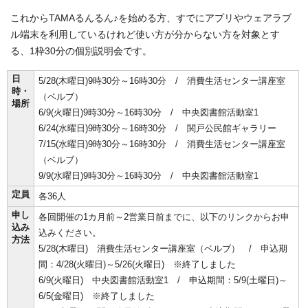
これからTAMAるんるん♪を始める方、すでにアプリやウェアラブ
ル端末を利用しているけれど使い方が分からない方を対象とす
る、1枠30分の個別説明会です。
日
5/28(木曜日)9時30分～16時30分 / 消費生活センター講座室
時・
（ベルブ）
場所
6/9(火曜日)9時30分～16時30分 / 中央図書館活動室1
6/24(水曜日)9時30分～16時30分 / 関戸公民館ギャラリー
7/15(水曜日)9時30分～16時30分 / 消費生活センター講座室
（ベルブ）
9/9(水曜日)9時30分～16時30分 / 中央図書館活動室1
定員
各36人
申し
各回開催の1カ月前～2営業日前までに、以下のリンクからお申
込み
込みください。
方法
5/28(木曜日) 消費生活センター講座室（ベルブ） / 申込期
間：4/28(火曜日)～5/26(火曜日) ※終了しました
6/9(火曜日) 中央図書館活動室1 / 申込期間：5/9(土曜日)～
6/5(金曜日) ※終了しました