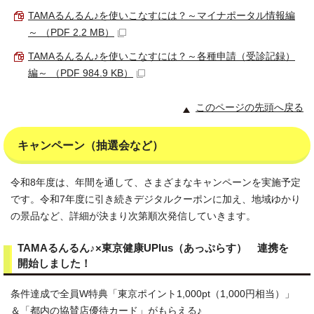
TAMAるんるん♪を使いこなすには？～マイナポータル情報編
～ （PDF 2.2 MB）
TAMAるんるん♪を使いこなすには？～各種申請（受診記録）
編～ （PDF 984.9 KB）
このページの先頭へ戻る
キャンペーン（抽選会など）
令和8年度は、年間を通して、さまざまなキャンペーンを実施予定
です。令和7年度に引き続きデジタルクーポンに加え、地域ゆかり
の景品など、詳細が決まり次第順次発信していきます。
TAMAるんるん♪×東京健康UPlus（あっぷらす） 連携を
開始しました！
条件達成で全員W特典「東京ポイント1,000pt（1,000円相当）」
＆「都内の協賛店優待カード」がもらえる♪