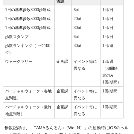
管課
1日の基準歩数3000歩達成
-
6pt
1回/日
1日の基準歩数5000歩達成
-
20pt
1回/日
1日の基準歩数8000歩達成
-
30pt
1回/日
歩数スタンプ
-
6pt
1回/日
歩数ランキング（上位100
-
30pt
1回/週
位）
ウォークラリー
企画課
イベント毎に
1回/週
異なる
（期間限
定のみ
1回/期間）
バーチャルウォーク（各地
企画課
イベント毎に
1回/期間
点到達）
異なる
バーチャルウォーク（最終
企画課
イベント毎に
1回/期間
地点到達）
異なる
歩数記録は、「TAMAるんるん♪（WoLN）」の起動時にiOSのヘル