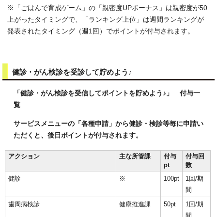
※「ごはんで育成ゲーム」の「親密度UPボーナス」は親密度が50
上がったタイミングで、「ランキング上位」は週間ランキングが
発表されたタイミング（週1回）でポイントが付与されます。
健診・がん検診を受診して貯めよう♪
「健診・がん検診を受信してポイントを貯めよう♪」 付与一
覧
サービスメニューの「各種申請」から健診・検診等毎に申請い
ただくと、後日ポイントが付与されます。
アクション
主な所管課
付与
付与回
pt
数
健診
※
100pt
1回/期
間
歯周病検診
健康推進課
50pt
1回/期
間