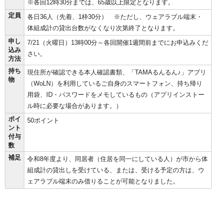
※各回12時30分までは、65歳以上限定となります。
定員
各日36人（先着、1枠30分） ※ただし、ウェアラブル端末・
体組成計の貸出台数がなくなり次第終了となります。
申し
7/21（火曜日）13時00分～各回開催1週間前までにお申込みくだ
込み
さい。
方法
持ち
現住所が確認できる本人確認書類、「TAMAるんるん♪」アプリ
物
（WoLN）を利用しているご自身のスマートフォン、持ち帰り
用袋、ID・パスワードをメモしているもの（アプリインストー
ル時に必要な場合があります。）
ポイ
50ポイント
ント
付与
数
補足
令和8年度より、同居者（住居を同一にしている人）が市から体
組成計の貸出しを受けている、または、受ける予定の方は、ウ
ェアラブル端末のみ借りることが可能となりました。