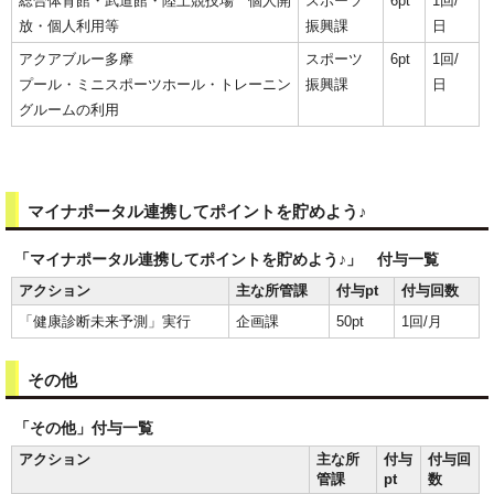
総合体育館・武道館・陸上競技場 個人開
スポーツ
6pt
1回/
放・個人利用等
振興課
日
アクアブルー多摩
スポーツ
6pt
1回/
プール・ミニスポーツホール・トレーニン
振興課
日
グルームの利用
マイナポータル連携してポイントを貯めよう♪
「マイナポータル連携してポイントを貯めよう♪」 付与一覧
アクション
主な所管課
付与pt
付与回数
「健康診断未来予測」実行
企画課
50pt
1回/月
その他
「その他」付与一覧
アクション
主な所
付与
付与回
管課
pt
数