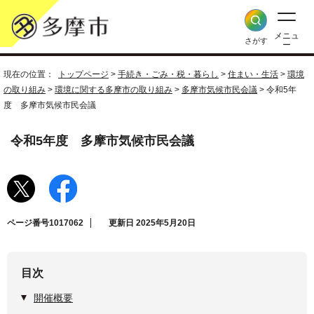
メニュ
さがす
ー
現在の位置：
トップページ
>
手続き・ごみ・税・暮らし
>
住まい・生活
>
環境
の取り組み
>
環境に関する多摩市の取り組み
>
多摩市気候市民会議
> 令和5年
度 多摩市気候市民会議
令和5年度 多摩市気候市民会議
ページ番号1017062
更新日 2025年5月20日
目次
開催概要