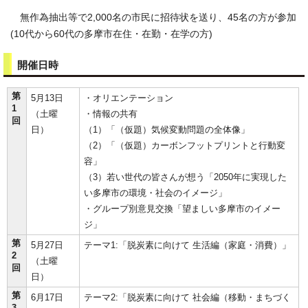
無作為抽出等で2,000名の市民に招待状を送り、45名の方が参加
(10代から60代の多摩市在住・在勤・在学の方)
開催日時
第
5月13日
・オリエンテーション
1
（土曜
・情報の共有
回
日）
（1）「（仮題）気候変動問題の全体像」
（2）「（仮題）カーボンフットプリントと行動変
容」
（3）若い世代の皆さんが想う「2050年に実現した
い多摩市の環境・社会のイメージ」
・グループ別意見交換「望ましい多摩市のイメー
ジ」
第
5月27日
テーマ1:「脱炭素に向けて 生活編（家庭・消費）」
2
（土曜
回
日）
第
6月17日
テーマ2:「脱炭素に向けて 社会編（移動・まちづく
3