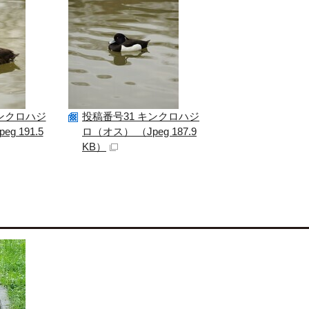
キンクロハジ
投稿番号31 キンクロハジ
g 191.5
ロ（オス） （Jpeg 187.9
KB）