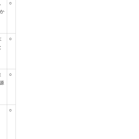
、
○
か
よ
○
と
ま
○
源
○