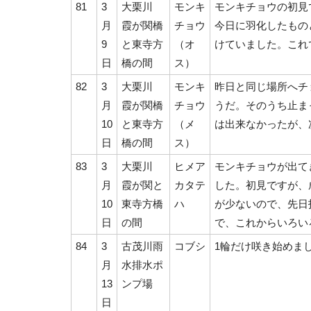
81
3
大栗川
モンキ
モンキチョウの初見
月
霞が関橋
チョウ
今日に羽化したもの
9
と東寺方
（オ
けていました。これ
日
橋の間
ス）
82
3
大栗川
モンキ
昨日と同じ場所へチ
月
霞が関橋
チョウ
うだ。そのうち止ま
10
と東寺方
（メ
は出来なかったが、
日
橋の間
ス）
83
3
大栗川
ヒメア
モンキチョウが出て
月
霞が関と
カタテ
した。初見ですが、
10
東寺方橋
ハ
が少ないので、先日
日
の間
で、これからいろい
84
3
古茂川雨
コブシ
1輪だけ咲き始めま
月
水排水ポ
13
ンプ場
日