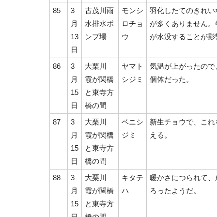
85
3
古茂川雨
モンシ
羽化したてのきれい
月
水排水ポ
ロチョ
が多くありません。
13
ンプ場
ウ
が水没することが影
日
86
3
大栗川
ヤマト
気温が上がったので
月
霞が関橋
シジミ
個体だった。
15
と東寺方
日
橋の間
87
3
大栗川
ベニシ
新生チョウで、これ
月
霞が関橋
ジミ
える。
15
と東寺方
日
橋の間
88
3
大栗川
キタテ
暖かさにつられて、
月
霞が関橋
ハ
ろったようだ。
15
と東寺方
日
橋の間