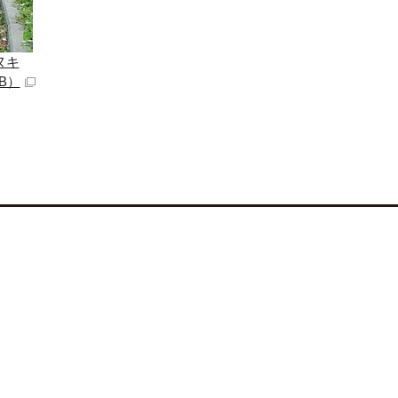
ヌキ
KB）