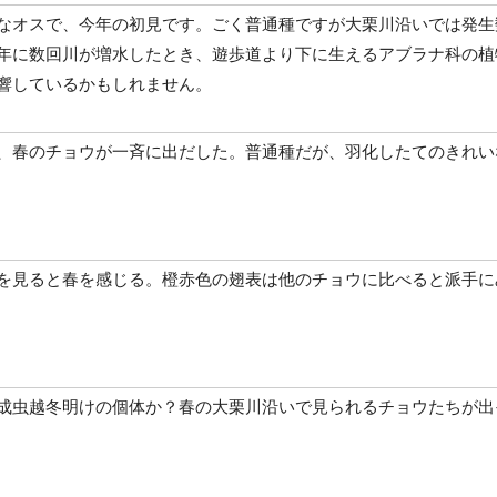
なオスで、今年の初見です。ごく普通種ですが大栗川沿いでは発生
年に数回川が増水したとき、遊歩道より下に生えるアブラナ科の植
響しているかもしれません。
、春のチョウが一斉に出だした。普通種だが、羽化したてのきれい
を見ると春を感じる。橙赤色の翅表は他のチョウに比べると派手に
成虫越冬明けの個体か？春の大栗川沿いで見られるチョウたちが出