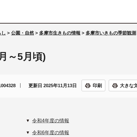
らし
>
公園・自然
>
多摩市生きもの情報
>
多摩市いきもの季節観測
月～5月頃)
04328
更新日 2025年11月13日
印刷
大きな
令和4年度の情報
令和6年度の情報