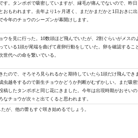
です。タンポポで吸密していますが、縁毛が痛んでないので、昨日
とおもわれます。去年より1ヶ月遅く、まだかまだかと1日おきに出
で今年のチョウのシーズンが幕開けします。
ョウを見に行った。10数頭ほど飛んでいたが、2割ぐらいがメスの
っている1頭が尾端を曲げて産卵行動をしていた。卵を確認するこ
次世代への命を繋いでいる。
きたので、そろそろ見られるかと期待していたら1頭だけ飛んでき
成虫越冬するので新生チョウかどうか判断がむずかしい。まだ吸密
投稿したタンポポと同じ花にきました。今年は出現時期がおそいの
ろなチョウが次々と出てくると思われます。
したが、他の蕾もすぐ咲き始めるでしょう。