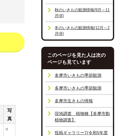
秋のいきもの観測情報(9月～11
月頃)
冬のいきもの観測情報(12月～2
月頃)
このページを見た人は次の
ページも見ています
多摩市いきもの季節観測
多摩市いきもの季節観測
多摩市生きもの情報
写
現地調査 植物種【多摩市動
真
植物調査】
○
投稿ギャラリー7(令和5年度