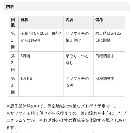
内容
回
日程
内容
備考
数
第
令和7年5月18日 9時半
サツマイモの
雨天時は5月25
1
から11時頃
植え付け
日に順延
回
第
8月頃
草取り、つる
日程調整中
2
返し
回
第
10月頃
サツマイモの
日程調整中
3
収穫
回
※農作業体験の中で、保全地域の散策なども行う予定です。
※サツマイモ植え付けから収穫までの一連の流れを中心にしたプ
ログラムですが、それ以外の作物の育成等を体験する場合もあり
ます。