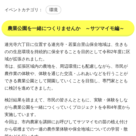
イベントカテゴリ：
環境
農業公園を一緒につくりませんか ～サツマイモ編～
連光寺六丁目に位置する連光寺・若葉台里山保全地域は、生きも
のの生息環境を持続的に保全することを目的として令和2年度に区
域が拡張されました。
市は、拡張区域内の農地を、周辺環境にも配慮しながら、市民が
農作業の体験や、体験を通じた交流・ふれあいなどを行うことが
できる農業公園として開園していくことを目指し、専門家ととも
に検討を進めてきました。
検討結果を踏まえて、市民の皆さんとともに、実験・体験をしな
がら農業公園を一緒につくっていくプロジェクトを令和4年度から
実施しています。
今回は、市内農家を講師にお呼びしてサツマイモの苗の植え付け
から収穫までの一連の農作業体験や保全地域についての学習・散