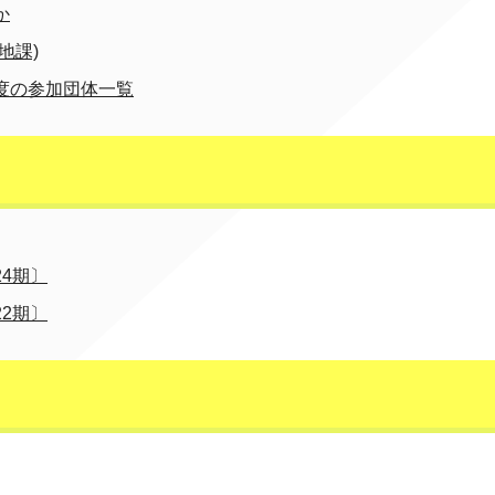
か
地課)
度の参加団体一覧
4期〕
2期〕