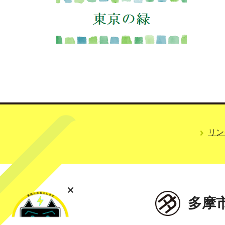
リン
多摩