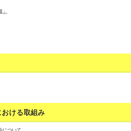
談」
における取組み
会について