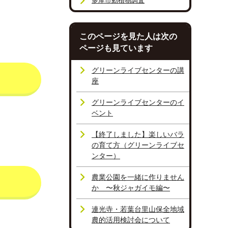
多摩市動植物調査
このページを見た人は次の
ページも見ています
グリーンライブセンターの講
座
グリーンライブセンターのイ
ベント
【終了しました】楽しいバラ
の育て方（グリーンライブセ
ンター）
農業公園を一緒に作りません
か 〜秋ジャガイモ編〜
連光寺・若葉台里山保全地域
農的活用検討会について