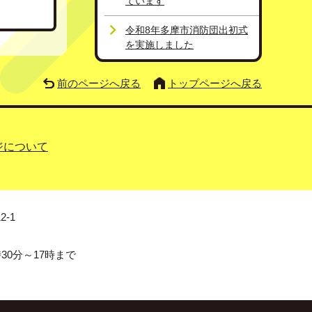
ています
令和8年多摩市消防団出初式
を実施しました
前のページへ戻る
トップページへ戻る
ジについて
2-1
0分～17時まで