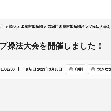
らし
>
消防
>
多摩市消防団
> 第34回多摩市消防団ポンプ操法大会
ンプ操法大会を開催しました！
001706
更新日 2023年3月15日
印刷
大きな