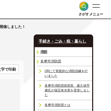
さがす
メニュー
を開催しました！
手続き・ごみ・税・暮らし
消防
多摩市消防団
文字で印刷
URにて実践的な消防訓練を行
いました
多摩市消防団前団長 森久保芳
康氏が瑞宝単光章を受章しまし
た
多摩市消防団とは