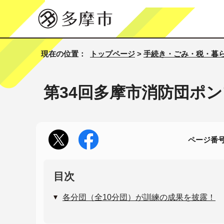
現在の位置：
トップページ
>
手続き・ごみ・税・暮
第34回多摩市消防団ポ
ページ番号1
目次
各分団（全10分団）が訓練の成果を披露！