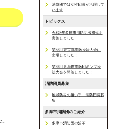
消防団では女性団員が活躍して
います
トピックス
令和8年多摩市消防団出初式を
実施しました
第53回東京都消防操法大会に
出場しました！
第36回多摩市消防団ポンプ操
法大会を開催しました！
消防団員募集
地域防災の担い手 消防団員募
集
多摩市消防団のご紹介
た。
多摩市消防団の沿革