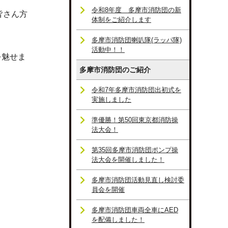
令和8年度 多摩市消防団の新
皆さん方
体制をご紹介します
多摩市消防団喇叭隊(ラッパ隊)
活動中！！
を魅せま
多摩市消防団のご紹介
令和7年多摩市消防団出初式を
実施しました
準優勝！第50回東京都消防操
法大会！
第35回多摩市消防団ポンプ操
法大会を開催しました！
多摩市消防団活動見直し検討委
員会を開催
多摩市消防団車両全車にAED
を配備しました！