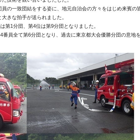
団員の一致団結をする姿に、地元自治会の方々をはじめ来賓の
と大きな拍手が送られました。
位は第1分団、第4位は第9分団となりました。
、4番員全て第6分団となり、過去に東京都大会優勝分団の意地