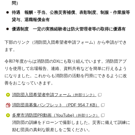
問）
待遇 報酬・手当、公務災害補償、表彰制度、制服・作業服等
貸与、退職報償金有
優遇制度 一定の実務経験者は防火管理者等の取得に優遇有
下部のリンク（消防団入団希望者申請フォーム）から申請ができ
ます。
令和7年度からは消防団のDXにも取り組んでいます。消防団アプ
リを使用して出場報告、連絡、資料共有などを簡単に行えるよう
になりました。これからも消防団の活動を円滑にできるように改
善をおこなっていきます。
消防団入団希望者申請フォーム
（外部リンク）
消防団員募集パンフレット （PDF 954.7 KB）
多摩市消防団PR動画（YouTube)
（外部リンク）
消防団の訓練をドローンで撮影しました。災害に備えて訓練に
励む団員の真剣な眼差しをご覧ください。