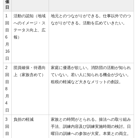
催
日
1
活動の認知（地域
地元とのつながりができる。仕事以外でのつ
回
へのイメージ・ス
ながりができる。活動を広めていきたい。
目
テータス向上、広
6
報）
月
16
日
2
団員確保・待遇向
家庭に優遇が欲しい。消防団の活動が知られ
回
上（家族含めて）
ていない。若い人に知られる機会が少ない。
目
租税の軽減など大きなメリットの創設。
8
月
4
日
3
負担の軽減
家族との時間がとられる。操法への取り組み
回
手法、訓練内容及び訓練実施時期の検討。日
目
曜日の訓練への参加が大変。本業との両立。