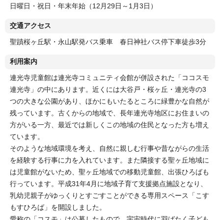
日曜日・祝日・年末年始（12月29日～1月3日）
交通アクセス
聖蹟桜ヶ丘駅・永山駅発バス乗車 春日神社バス停下車徒歩3分
利用案内
連光寺児童館は連光寺コミュニティ会館が併設された「ココスモ
連光寺」の中にあります。近くには大谷戸・桜ヶ丘・連光寺の3
つの大きな公園があり、ほかにもいたるところに緑豊かな自然が
残っています。古くからの地域で、長年連光寺地区にお住まいの
方がいる一方、最近では新しくこの地域の住民となった方も増え
ています。
そのような地域環境を考え、自然に親しむ行事や昔ながらの生活
を経験する行事に力を入れています。また隣接する聖ヶ丘地域に
は児童館がないため、聖ヶ丘地域での移動児童館、出張ひろばも
行っています。平成31年4月に地域子育て支援拠点施設となり、
乳幼児親子がゆっくりとすごすことができる専用スペース「こす
もすひろば」を開設しました。
愛称の「コスモ」は公募したもので、宇宙時代に羽ばたく子ども