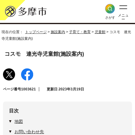
メニュ
さがす
ー
現在の位置：
トップページ
>
施設案内
>
子育て・教育
>
児童館
> コスモ 連光
寺児童館(施設案内)
コスモ 連光寺児童館(施設案内)
ページ番号1003621
更新日 2023年3月19日
目次
地図
お問い合わせ先