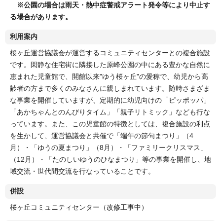
※公園の場合は雨天・熱中症警戒アラート発令等により中止す
る場合があります。
利用案内
桜ヶ丘運営協議会が運営するコミュニティセンターとの複合施設
です。閑静な住宅街に隣接した原峰公園の中にある豊かな自然に
恵まれた児童館で、開館以来"ゆう桜ヶ丘"の愛称で、幼児から高
齢者の方まで多くのみなさんに親しまれています。随時さまざま
な事業を開催していますが、定期的に幼児向けの「ピッポッパ」
「あかちゃんとのんびりタイム」「親子リトミック」なども行な
っています。また、この児童館の特徴としては、複合施設の利点
を生かして、運営協議会と共催で「端午の節句まつり」（4
月）・「ゆうの夏まつり」（8月）・「ファミリークリスマス」
（12月）・「たのしいゆうのひなまつり」等の事業を開催し、地
域交流・世代間交流を行なっていることです。
併設
桜ヶ丘コミュニティセンター（改修工事中）