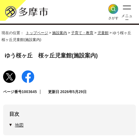
メニュ
さがす
ー
現在の位置：
トップページ
>
施設案内
>
子育て・教育
>
児童館
> ゆう桜ヶ丘
桜ヶ丘児童館(施設案内)
ゆう桜ヶ丘 桜ヶ丘児童館(施設案内)
ページ番号1003645
更新日 2026年5月29日
目次
地図