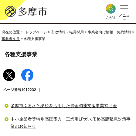
メニュ
さがす
ー
現在の位置：
トップページ
>
市政情報・職員採用
>
事業者向け情報・契約情報
>
事業者支援
> 各種支援事業
各種支援事業
ページ番号1012232
多摩市ふるさと納税を活用した資金調達支援事業補助金
中小企業者等特別高圧電力・工業用LPガス価格高騰緊急対策事
業のお知らせ