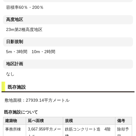
容積率60％・200％
高度地区
23m第2種高度地区
日影規制
5m・3時間 10m・2時間
地区計画
なし
既存施設
敷地面積：27939.14平方メートル
既存施設について
建築物
延べ面積
規模
備考
事務所棟
3,667.959平方メー
鉄筋コンクリート造 4階
除却予