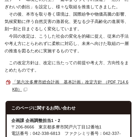
ぎわいの創出」を設定し、様々な取組を推進してきました。
その後、本市を取り巻く環境は、国際紛争や物価高騰の影響、
気候変動に伴う自然災害の激甚化、更なる少子高齢化の進展等、
刻一刻と目まぐるしく変化しています。
今回の改定は、こうした社会の変化を的確に捉え、従来の手法
や考え方にとらわれずに柔軟に対応し、未来へ向けた取組の一層
の推進を図るために実施するものです。
この改定方針は、改定に当たっての前提や考え方、方向性をま
とめたものです。
「第六次多摩市総合計画 基本計画」改定方針 （PDF 714.6
KB）
このページに関する
お問い合わせ
企画課 企画調整担当1・2
〒206-8666 東京都多摩市関戸六丁目12番地1
電話番号：042-338-6813 ファクシミリ番号：042-337-