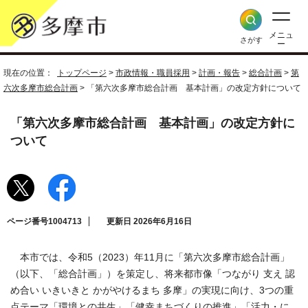
メニュ
さがす
ー
現在の位置：
トップページ
>
市政情報・職員採用
>
計画・報告
>
総合計画
>
第
六次多摩市総合計画
> 「第六次多摩市総合計画 基本計画」の改定方針について
「第六次多摩市総合計画 基本計画」の改定方針に
ついて
ページ番号1004713
更新日 2026年6月16日
本市では、令和5（2023）年11月に「第六次多摩市総合計画」
（以下、「総合計画」）を策定し、将来都市像「つながり 支え 認
め合い いきいきと かがやけるまち 多摩」の実現に向け、3つの重
点テーマ「環境との共生」「健幸まちづくりの推進」「活力・に