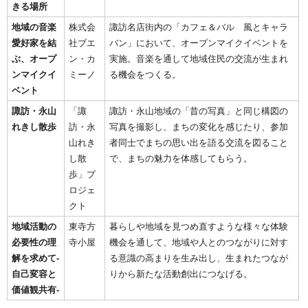
きる場所
地域の音楽
株式会
諏訪名店街内の「カフェ＆バル 風とキャラ
愛好家を結
社ブエ
バン」において、オープンマイクイベントを
ぶ、オープ
ン・カ
実施。音楽を通して地域住民の交流が生まれ
ンマイクイ
ミーノ
る機会をつくる。
ベント
諏訪・永山
「諏
諏訪・永山地域の「昔の写真」と同じ構図の
れきし散歩
訪・永
写真を撮影し、まちの変化を感じたり、参加
山れき
者同士でまちの思い出を語る交流を図ること
し散
で、まちの魅力を体感してもらう。
歩」プ
ロジェ
クト
地域活動の
東寺方
暮らしや地域を見つめ直すような様々な体験
必要性の理
寺小屋
機会を通して、地域や人とのつながりに対す
解を求めて‐
る意識の高まりを生み出し、生まれたつなが
自己変容と
りから新たな活動創出につなげる。
価値観共有‐