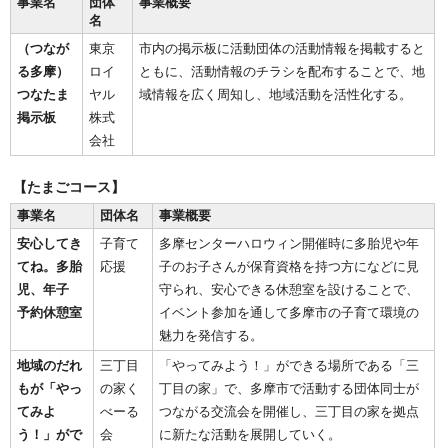
事業名
団体
事業概要
名
（つなが
東京
市内の掲示板に活動団体の活動情報を掲載すると
る多摩）
ロイ
ともに、活動情報のチラシを配布することで、地
つなたま
ヤル
域情報を広く周知し、地域活動を活性化する。
掲示板
株式
会社
【たまごコース】
事業名
団体名
事業概要
安心してき
子育て
多摩センターハロウィン開催時に多胎児や年
てね。多胎
応援
子のお子さんが保育資格を持つ方になどに見
児、年子
守られ、安心できる休憩室を設けることで、
予約休憩室
イベント参加を通して多摩市の子育て環境の
魅力を発信する。
地域のだれ
三丁目
「やってみよう！」ができる場所である「三
もが「やっ
の家く
丁目の家」で、多摩市で活動する団体同士が
てみよ
べーる
つながる交流会を開催し、三丁目の家を拠点
う！」がで
会
に新たな活動を展開していく。