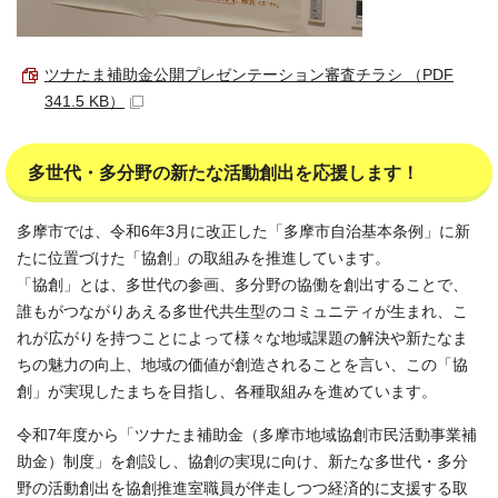
ツナたま補助金公開プレゼンテーション審査チラシ （PDF
341.5 KB）
多世代・多分野の新たな活動創出を応援します！
多摩市では、令和6年3月に改正した「多摩市自治基本条例」に新
たに位置づけた「協創」の取組みを推進しています。
「協創」とは、多世代の参画、多分野の協働を創出することで、
誰もがつながりあえる多世代共生型のコミュニティが生まれ、こ
れが広がりを持つことによって様々な地域課題の解決や新たなま
ちの魅力の向上、地域の価値が創造されることを言い、この「協
創」が実現したまちを目指し、各種取組みを進めています。
令和7年度から「ツナたま補助金（多摩市地域協創市民活動事業補
助金）制度」を創設し、協創の実現に向け、新たな多世代・多分
野の活動創出を協創推進室職員が伴走しつつ経済的に支援する取