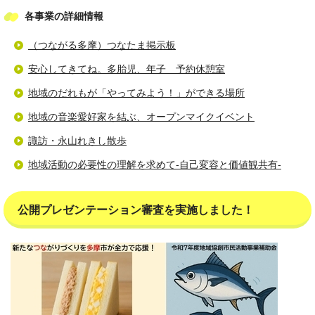
各事業の詳細情報
（つながる多摩）つなたま掲示板
安心してきてね。多胎児、年子 予約休憩室
地域のだれもが「やってみよう！」ができる場所
地域の音楽愛好家を結ぶ、オープンマイクイベント
諏訪・永山れきし散歩
地域活動の必要性の理解を求めて‐自己変容と価値観共有‐
公開プレゼンテーション審査を実施しました！