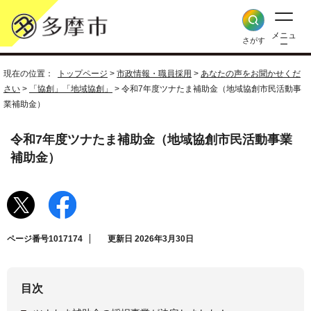
メニュ
さがす
ー
現在の位置：
トップページ
>
市政情報・職員採用
>
あなたの声をお聞かせくだ
さい
>
「協創」「地域協創」
> 令和7年度ツナたま補助金（地域協創市民活動事
業補助金）
令和7年度ツナたま補助金（地域協創市民活動事業
補助金）
ページ番号1017174
更新日 2026年3月30日
目次