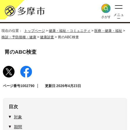
メニュ
さがす
ー
現在の位置：
トップページ
>
健康・福祉・コミュニティ
>
医療・健康・福祉
>
検診・予防接種・健康
>
健康診査
> 胃のABC検査
胃のABC検査
ページ番号1002790
更新日 2026年4月23日
目次
対象
期間