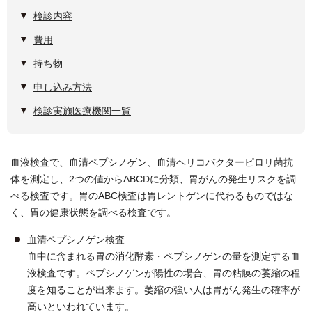
検診内容
費用
持ち物
申し込み方法
検診実施医療機関一覧
血液検査で、血清ペプシノゲン、血清ヘリコバクターピロリ菌抗
体を測定し、2つの値からABCDに分類、胃がんの発生リスクを調
べる検査です。胃のABC検査は胃レントゲンに代わるものではな
く、胃の健康状態を調べる検査です。
血清ペプシノゲン検査
血中に含まれる胃の消化酵素・ペプシノゲンの量を測定する血
液検査です。ペプシノゲンが陽性の場合、胃の粘膜の萎縮の程
度を知ることが出来ます。萎縮の強い人は胃がん発生の確率が
高いといわれています。