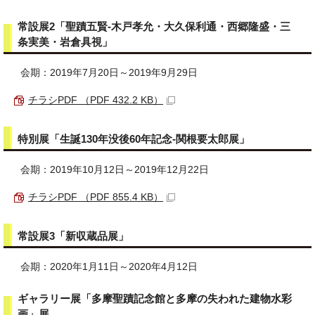
常設展2「聖蹟五賢‐木戸孝允・大久保利通・西郷隆盛・三
条実美・岩倉具視」
会期：2019年7月20日～2019年9月29日
チラシPDF （PDF 432.2 KB）
特別展「生誕130年没後60年記念‐関根要太郎展」
会期：2019年10月12日～2019年12月22日
チラシPDF （PDF 855.4 KB）
常設展3「新収蔵品展」
会期：2020年1月11日～2020年4月12日
ギャラリー展「多摩聖蹟記念館と多摩の失われた建物水彩
画」展