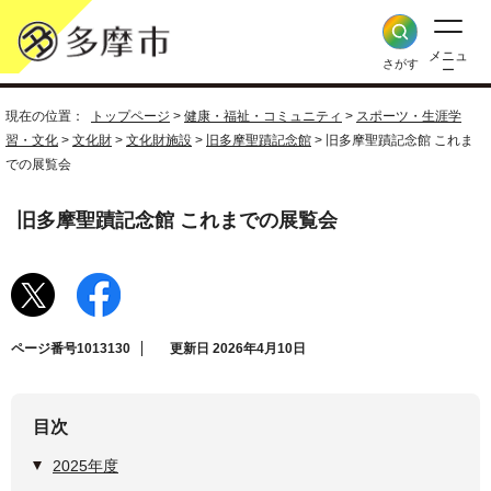
メニュ
さがす
ー
現在の位置：
トップページ
>
健康・福祉・コミュニティ
>
スポーツ・生涯学
習・文化
>
文化財
>
文化財施設
>
旧多摩聖蹟記念館
> 旧多摩聖蹟記念館 これま
での展覧会
旧多摩聖蹟記念館 これまでの展覧会
ページ番号1013130
更新日 2026年4月10日
目次
2025年度