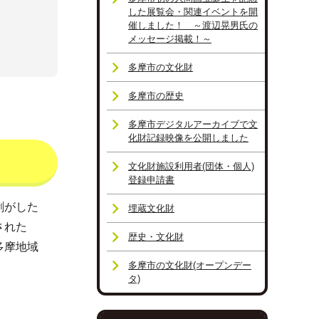
した展覧会・関連イベントを開
催しました！ ～渡辺晃男氏の
メッセージ掲載！～
多摩市の文化財
多摩市の歴史
多摩市デジタルアーカイブで文
化財記録映像を公開しました
文化財施設利用者(団体・個人)
登録申請書
剥がした
埋蔵文化財
された
歴史・文化財
多摩地域
多摩市の文化財(オープンデー
タ)