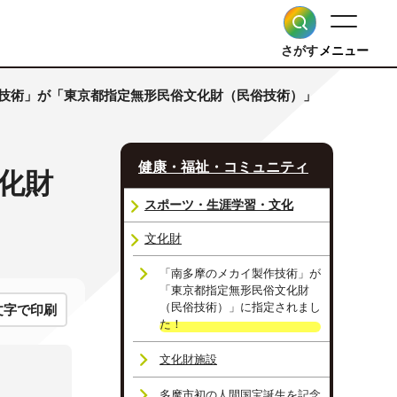
さがす
メニュー
作技術」が「東京都指定無形民俗文化財（民俗技術）」
健康・福祉・コミュニティ
化財
スポーツ・生涯学習・文化
文化財
「南多摩のメカイ製作技術」が
「東京都指定無形民俗文化財
（民俗技術）」に指定されまし
文字で印刷
た！
文化財施設
多摩市初の人間国宝誕生を記念