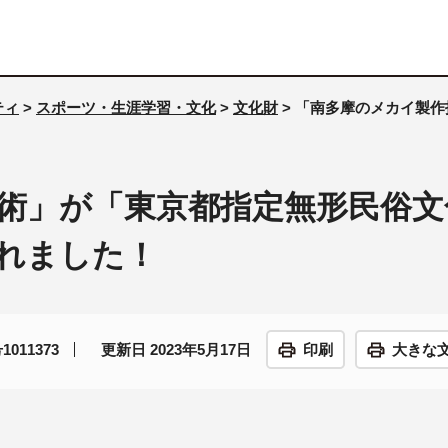
ティ
>
スポーツ・生涯学習・文化
>
文化財
> 「南多摩のメカイ製
術」が「東京都指定無形民俗文
れました！
011373
更新日 2023年5月17日
印刷
大きな