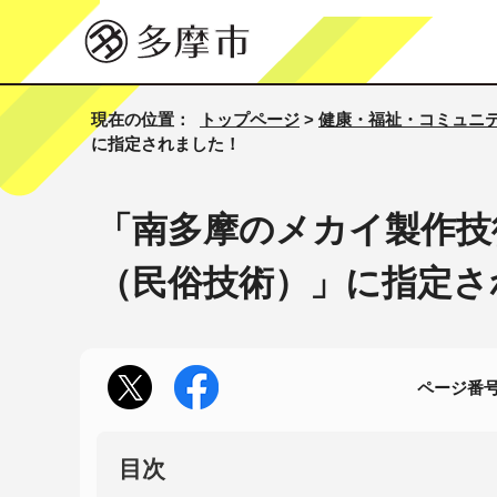
現在の位置：
トップページ
>
健康・福祉・コミュニ
に指定されました！
「南多摩のメカイ製作技
（民俗技術）」に指定さ
ページ番号1
目次