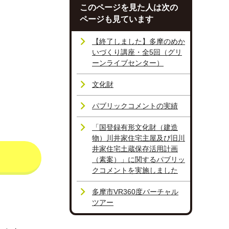
このページを見た人は次の
ページも見ています
【終了しました】多摩のめか
いづくり講座・全5回（グリ
ーンライブセンター）
文化財
パブリックコメントの実績
「国登録有形文化財（建造
物）川井家住宅主屋及び旧川
井家住宅土蔵保存活用計画
（素案）」に関するパブリッ
クコメントを実施しました
多摩市VR360度バーチャル
ツアー