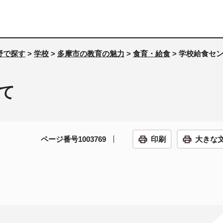
野で探す
>
学校
>
多摩市の教育の魅力
>
食育・給食
> 学校給食セ
て
ページ番号1003769
印刷
大きな