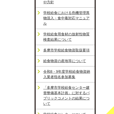
や方針
学校給食における危機管理異
物混入・食中毒対応マニュア
ル
学校給食用食材の放射性物質
検査結果について
多摩市学校給食物資取扱要項
給食物資の産地等について
令和8・9年度学校給食物資納
入業者指名参加募集
「多摩市学校給食センター建
替整備基本計画」に対するパ
ブリックコメントの結果につ
いて