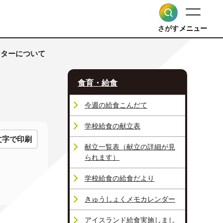
さがす
メニュー
ンターについて
食育・給食
今週の給食こんだて
学校給食の献立表
文字で印刷
献立一覧表（献立の詳細が見
られます）
学校給食の給食だより
きゅうしょくメモカレンダー
アイスランド給食実施しまし