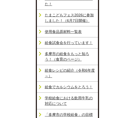
た！
たまこどもフェス2026に参加
しました！（6月7日開催）
使用食品原材料一覧表
給食試食会を行っています！
多摩市の給食をもっと知ろ
う！（食育のページ）
給食レシピの紹介（令和6年度
～）
給食でカルシウムをとろう！
学校給食における飲用牛乳の
対応について
「多摩市の学校給食」の目標