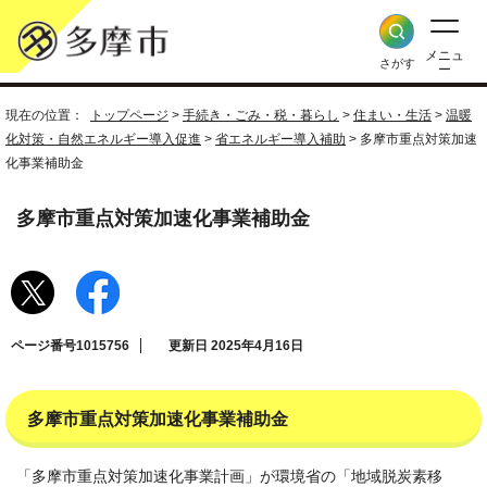
メニュ
さがす
ー
現在の位置：
トップページ
>
手続き・ごみ・税・暮らし
>
住まい・生活
>
温暖
化対策・自然エネルギー導入促進
>
省エネルギー導入補助
> 多摩市重点対策加速
化事業補助金
多摩市重点対策加速化事業補助金
ページ番号1015756
更新日 2025年4月16日
多摩市重点対策加速化事業補助金
「多摩市重点対策加速化事業計画」が環境省の「地域脱炭素移