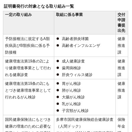
証明書発行の対象となる取り組み一覧
一定の取り組み
取組に係る事業
交付
申請
書提
出先
予防接種法に規定するA類
高齢者肺炎球菌
健康
疾病及びB類疾病に係る予
高齢者インフルエンザ
推進
防接種
課
健康増進法第19条の2によ
成人健康診査
健康
り健康増進事業として行わ
歯周病検診
推進
れる健康診査
肝炎ウィルス健診
課
健康増進法第19条の2にも
胃がん検診
健康
とづき健康増進事業として
肺がん検診
推進
行われるがん検診
大腸がん検診
課
乳がん検診
子宮頸がん検診
国民健康保険法にもとづき
多摩市国民健康保険総合健康診査
保険
健康の増進のために必要な
（人間ドック）
年金