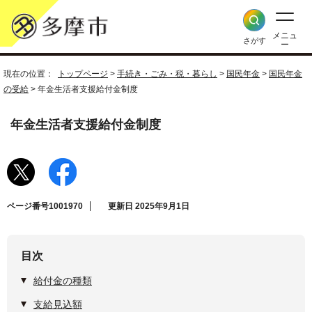
メニュ
さがす
ー
現在の位置：
トップページ
>
手続き・ごみ・税・暮らし
>
国民年金
>
国民年金
の受給
> 年金生活者支援給付金制度
年金生活者支援給付金制度
ページ番号1001970
更新日 2025年9月1日
目次
給付金の種類
支給見込額