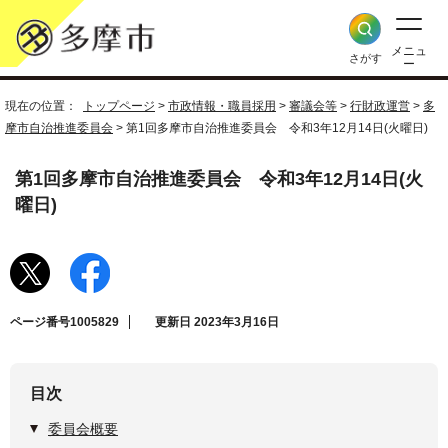
メニュ
さがす
ー
現在の位置：
トップページ
>
市政情報・職員採用
>
審議会等
>
行財政運営
>
多
摩市自治推進委員会
> 第1回多摩市自治推進委員会 令和3年12月14日(火曜日)
第1回多摩市自治推進委員会 令和3年12月14日(火
曜日)
ページ番号1005829
更新日 2023年3月16日
目次
委員会概要