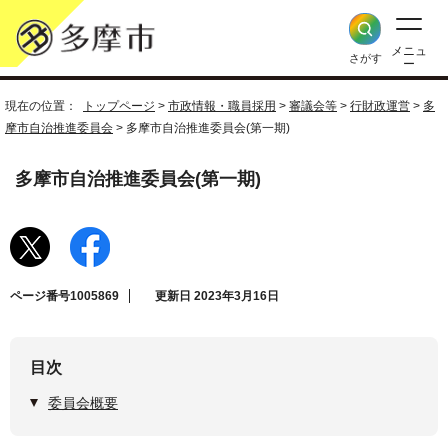
メニュ
さがす
ー
現在の位置：
トップページ
>
市政情報・職員採用
>
審議会等
>
行財政運営
>
多
摩市自治推進委員会
> 多摩市自治推進委員会(第一期)
多摩市自治推進委員会(第一期)
ページ番号1005869
更新日 2023年3月16日
目次
委員会概要