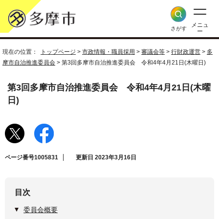
メニュ
さがす
ー
現在の位置：
トップページ
>
市政情報・職員採用
>
審議会等
>
行財政運営
>
多
摩市自治推進委員会
> 第3回多摩市自治推進委員会 令和4年4月21日(木曜日)
第3回多摩市自治推進委員会 令和4年4月21日(木曜
日)
ページ番号1005831
更新日 2023年3月16日
目次
委員会概要