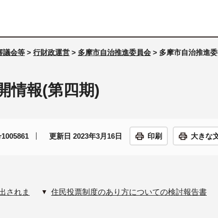
審議会等
>
行財政運営
>
多摩市自治推進委員会
> 多摩市自治推進委
情報(第四期)
005861
更新日 2023年3月16日
印刷
大きな
出されま
住民投票制度のあり方についての検討報告書