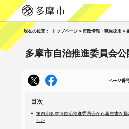
現在の位置：
トップページ
>
市政情報・職員採用
>
多摩市自治推進委員会公開
ページ番号1
目次
第四期多摩市自治推進委員会から報告書が提
した