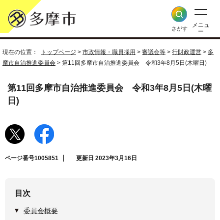
メニュ
さがす
ー
現在の位置：
トップページ
>
市政情報・職員採用
>
審議会等
>
行財政運営
>
多
摩市自治推進委員会
> 第11回多摩市自治推進委員会 令和3年8月5日(木曜日)
第11回多摩市自治推進委員会 令和3年8月5日(木曜
日)
ページ番号1005851
更新日 2023年3月16日
目次
委員会概要