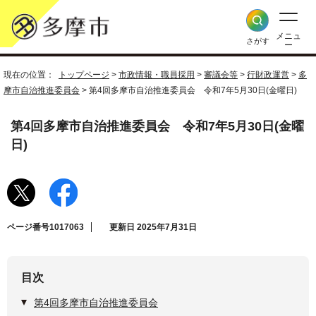
メニュ
さがす
ー
現在の位置：
トップページ
>
市政情報・職員採用
>
審議会等
>
行財政運営
>
多
摩市自治推進委員会
> 第4回多摩市自治推進委員会 令和7年5月30日(金曜日)
第4回多摩市自治推進委員会 令和7年5月30日(金曜
日)
ページ番号1017063
更新日 2025年7月31日
目次
第4回多摩市自治推進委員会