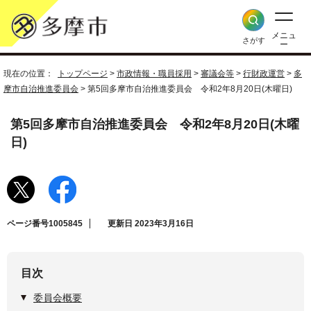
メニュ
さがす
ー
現在の位置：
トップページ
>
市政情報・職員採用
>
審議会等
>
行財政運営
>
多
摩市自治推進委員会
> 第5回多摩市自治推進委員会 令和2年8月20日(木曜日)
第5回多摩市自治推進委員会 令和2年8月20日(木曜
日)
ページ番号1005845
更新日 2023年3月16日
目次
委員会概要