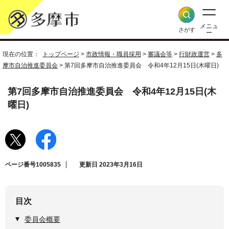
メニュ
さがす
ー
現在の位置：
トップページ
>
市政情報・職員採用
>
審議会等
>
行財政運営
>
多
摩市自治推進委員会
> 第7回多摩市自治推進委員会 令和4年12月15日(木曜日)
第7回多摩市自治推進委員会 令和4年12月15日(木
曜日)
ページ番号1005835
更新日 2023年3月16日
目次
委員会概要