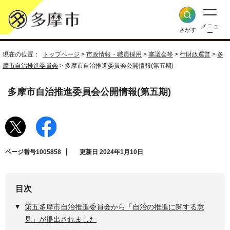
メニュ
さがす
ー
現在の位置：
トップページ
>
市政情報・職員採用
>
審議会等
>
行財政運営
>
多
摩市自治推進委員会
> 多摩市自治推進委員会公開情報(第五期)
多摩市自治推進委員会公開情報(第五期)
ページ番号1005858
更新日 2024年1月10日
目次
第五多摩市自治推進委員会から「自治の推進に関する意
見」が提出されました