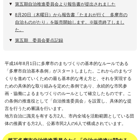
第五期自治推進委員会より報告書が提出されました
8月20日（木曜日）から報告書「たまおが行く 多摩市の
自治ものがたり」を販売開始します。※販売終了しまし
た。
第五期 委員会要点記録
平成16年8月1日に多摩市のまちづくりの基本的なルールである
「多摩市自治基本条例」がスタートしました。これからのまちづ
くりを進めていくための最も基本的な考え方と、それを実現する
ための具体的な取り組みを定めた条例であり、永続的な市民参
画・協働によるまちづくりのルールとして確立したものです。こ
の条例の推進役として「自治推進委員会」を設置し、具体的な提
言を行うため審議を行います。
地方自治に識見を有する方2人、市内全域を活動範囲としている団
体の推薦する方2人、公募市民2人の6人で構成されています。