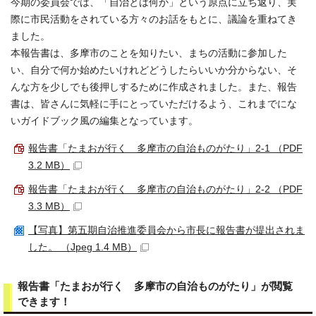
今期の委員会では、「自治とは何か」という原点に立ち返り、実
際に市民活動をされている方々のお話をもとに、議論を重ねてき
ました。
本報告書は、多摩市のことを知りたい、まちの活動に参加した
い、自分で何か始めたいけれどどうしたらいいか分からない、そ
んな方を少しでも後押しするために作成されました。また、報告
書は、皆さんに気軽に手にとっていただけるよう、これまでにな
いガイドブック風の編集となっています。
報告書「たまおが行く 多摩市の自治ものがたり」2-1 （PDF
3.2 MB）
報告書「たまおが行く 多摩市の自治ものがたり」2-2 （PDF
3.3 MB）
【写真】第五期自治推進委員会から市長に報告書が提出されま
した。 （Jpeg 1.4 MB）
報告書「たまおが行く 多摩市の自治ものがたり」が閲覧
できます！