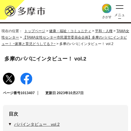
メニュ
さがす
ー
現在の位置：
トップページ
>
健康・福祉・コミュニティ
>
平和・人権
>
TAMA女
性センター
>
【TAMA女性センター市民運営委員会企画】多摩のパパにインタビ
ュー！ ~家事と育児どうしてる？~
> 多摩のパパにインタビュー！ vol.2
多摩のパパにインタビュー！ vol.2
ページ番号1013407
更新日 2023年10月27日
目次
パパインタビュー vol.2