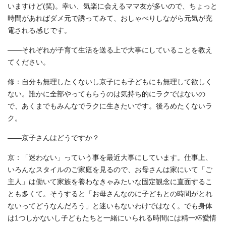
いますけど(笑)。幸い、気楽に会えるママ友が多いので、ちょっと
時間があればダメ元で誘ってみて、おしゃべりしながら元気が充
電される感じです。
――それぞれが子育て生活を送る上で大事にしていることを教え
てください。
修：自分も無理したくないし京子にも子どもにも無理して欲しく
ない。誰かに全部やってもらうのは気持ち的にラクではないの
で、あくまでもみんなでラクに生きたいです。後ろめたくないラ
ク。
――京子さんはどうですか？
京：「迷わない」っていう事を最近大事にしています。仕事上、
いろんなスタイルのご家庭を見るので、お母さんは家にいて「ご
主人」は働いて家族を養わなきゃみたいな固定観念に直面するこ
とも多くて。そうすると「お母さんなのに子どもとの時間がとれ
ないってどうなんだろう」と迷いもないわけではなく。でも身体
は1つしかないし子どもたちと一緒にいられる時間には精一杯愛情