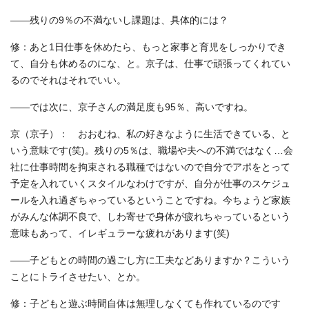
――残りの9％の不満ないし課題は、具体的には？
修：あと1日仕事を休めたら、もっと家事と育児をしっかりでき
て、自分も休めるのにな、と。京子は、仕事で頑張ってくれてい
るのでそれはそれでいい。
――では次に、京子さんの満足度も95％、高いですね。
京（京子）： おおむね、私の好きなように生活できている、と
いう意味です(笑)。残りの5％は、職場や夫への不満ではなく…会
社に仕事時間を拘束される職種ではないので自分でアポをとって
予定を入れていくスタイルなわけですが、自分が仕事のスケジュ
ールを入れ過ぎちゃっているということですね。今ちょうど家族
がみんな体調不良で、しわ寄せで身体が疲れちゃっているという
意味もあって、イレギュラーな疲れがあります(笑)
――子どもとの時間の過ごし方に工夫などありますか？こういう
ことにトライさせたい、とか。
修：子どもと遊ぶ時間自体は無理しなくても作れているのです