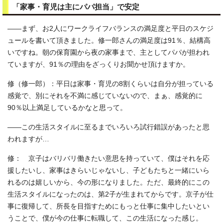
「家事・育児は主にパパ担当」で安定
――まず、お2人にワークライフバランスの満足度と平日のスケジ
ュールを書いて頂きました。修一郎さんの満足度は91％、結構高
いですね。朝の保育園から夜の家事まで、主としてパパが担われ
ていますが、91％の理由をざっくりお聞かせ頂けますか。
修（修一郎）：平日は家事・育児の8割くらいは自分が担っている
感覚で、別にそれを不満に感じていないので、まぁ、感覚的に
90％以上満足しているかなと思って。
――この生活スタイルに至るまでいろいろ試行錯誤があったと思
われますが…
修： 京子はバリバリ働きたい意思を持っていて、僕はそれを応
援したいし、家事はきらいじゃないし、子どもたちと一緒にいら
れるのは嬉しいから、今の形になりました。ただ、最終的にこの
生活スタイルになったのは、第2子が生まれてからです。京子が仕
事に復帰して、所長を目指すためにもっと仕事に集中したいとい
うことで、僕が今の仕事に転職して、この生活になった感じ。