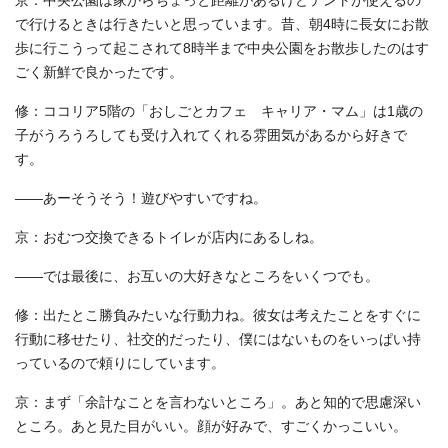
京：中央公園は家からちょっと距離があるけどテントが使えるの
で行けるときは行きたいと思っています。昔、朝4時に長女にお散
歩に行こうって起こされて8時半まで中央公園をお散歩したのはす
ごく新鮮で良かったです。
修：ココリア5階の「おしごとカフェ キャリア・マム」は1歳の
子がうろうろしても受け入れてくれる雰囲気があるから好きで
す。
――あーそうそう！遊びやすいですね。
京：おむつ交換できるトイレが店内にあるしね。
――では最後に、お互いの大好きなところをいくつでも。
修：出たとこ勝負みたいな行動力ね。彼女は考えたことをすぐに
行動に移せたり、社交的だったり、僕にはないものをいっぱい持
っているので頼りにしています。
京：まず「余計なことを言わないところ」。あと知的で思慮深い
ところ。あと見た目がいい。顔が好みで、すごくかっこいい。