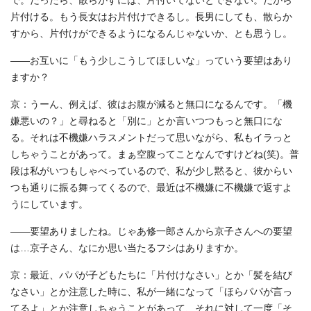
で。だったら、散らかすには、片付いてないとできない。だから
片付ける。もう長女はお片付けできるし。長男にしても、散らか
すから、片付けができるようになるんじゃないか、とも思うし。
――お互いに「もう少しこうしてほしいな」っていう要望はあり
ますか？
京：うーん、例えば、彼はお腹が減ると無口になるんです。「機
嫌悪いの？」と尋ねると「別に」とか言いつつもっと無口にな
る。それは不機嫌ハラスメントだって思いながら、私もイラっと
しちゃうことがあって。まぁ空腹ってことなんですけどね(笑)。普
段は私がいつもしゃべっているので、私が少し黙ると、彼からい
つも通りに振る舞ってくるので、最近は不機嫌に不機嫌で返すよ
うにしています。
――要望ありましたね。じゃあ修一郎さんから京子さんへの要望
は…京子さん、なにか思い当たるフシはありますか。
京：最近、パパが子どもたちに「片付けなさい」とか「髪を結び
なさい」とか注意した時に、私が一緒になって「ほらパパが言っ
てるよ」とか注意しちゃうことがあって、それに対して一度「そ