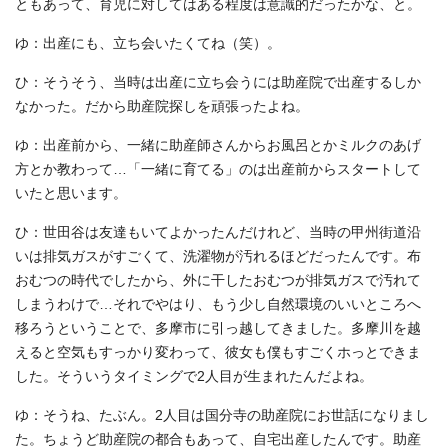
ともあって、育児に対してはある程度は意識的だったかな、と。
ゆ：出産にも、立ち会いたくてね（笑）。
ひ：そうそう、当時は出産に立ち会うには助産院で出産するしか
なかった。だから助産院探しを頑張ったよね。
ゆ：出産前から、一緒に助産師さんからお風呂とかミルクのあげ
方とか教わって…「一緒に育てる」のは出産前からスタートして
いたと思います。
ひ：世田谷は友達もいてよかったんだけれど、当時の甲州街道沿
いは排気ガスがすごくて、洗濯物が汚れるほどだったんです。布
おむつの時代でしたから、外に干したおむつが排気ガスで汚れて
しまうわけで…それでやはり、もう少し自然環境のいいところへ
移ろうということで、多摩市に引っ越してきました。多摩川を越
えると空気もすっかり変わって、彼女も僕もすごくホっとできま
した。そういうタイミングで2人目が生まれたんだよね。
ゆ：そうね、たぶん。2人目は国分寺の助産院にお世話になりまし
た。ちょうど助産院の都合もあって、自宅出産したんです。助産