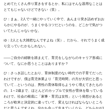
とめてたくさん作り置きをするとか、私にはそんな器用なことは
とてもじゃないけどできない（笑）。
ひ：まぁ、2人で一緒にやっていく中で、あんまり突き詰めずおお
らかにやるのが、うまくやるコツだというのを、どこかで気がつ
いてたんじゃないかな。
ゆ：2人とも大雑把なんですよね（笑）。だから、それでうまく成
り立っていたかもしれない。
――ご自分の経験を踏まえて、育児をしながらのキャリア形成に
ついて、なにか思うとことはありますか？
ひ：さっき話したとおり、育休制度のない時代での子育てだった
わけですが、僕は育児休業より「育児時間」の方が大切だと思っ
ていて…というのは、男性の育休取得もようやく増えてきたもの
の、1～2歳まで、ほとんどのカップルで女性が育休を取っている
わけで。社会の根底に「家事・育児は女性」という発想があると
ころが欧米と決定的に違っていて、変えなければならないところ
だと思うんですよね。分かち合って生きていくなら、どちらかが1