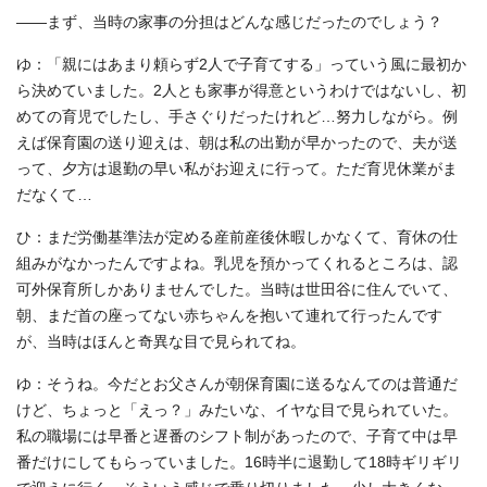
――まず、当時の家事の分担はどんな感じだったのでしょう？
ゆ：「親にはあまり頼らず2人で子育てする」っていう風に最初か
ら決めていました。2人とも家事が得意というわけではないし、初
めての育児でしたし、手さぐりだったけれど…努力しながら。例
えば保育園の送り迎えは、朝は私の出勤が早かったので、夫が送
って、夕方は退勤の早い私がお迎えに行って。ただ育児休業がま
だなくて…
ひ：まだ労働基準法が定める産前産後休暇しかなくて、育休の仕
組みがなかったんですよね。乳児を預かってくれるところは、認
可外保育所しかありませんでした。当時は世田谷に住んでいて、
朝、まだ首の座ってない赤ちゃんを抱いて連れて行ったんです
が、当時はほんと奇異な目で見られてね。
ゆ：そうね。今だとお父さんが朝保育園に送るなんてのは普通だ
けど、ちょっと「えっ？」みたいな、イヤな目で見られていた。
私の職場には早番と遅番のシフト制があったので、子育て中は早
番だけにしてもらっていました。16時半に退勤して18時ギリギリ