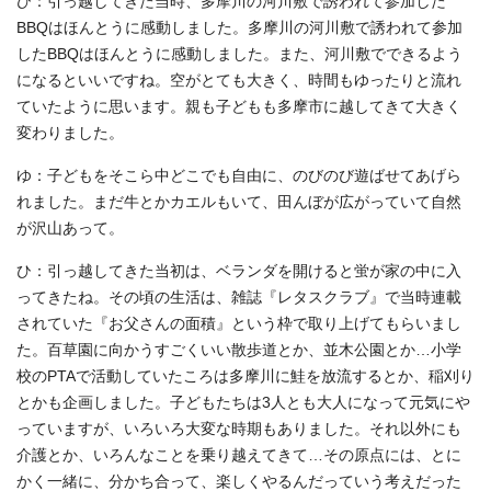
ひ：引っ越してきた当時、多摩川の河川敷で誘われて参加した
BBQはほんとうに感動しました。多摩川の河川敷で誘われて参加
したBBQはほんとうに感動しました。また、河川敷でできるよう
になるといいですね。空がとても大きく、時間もゆったりと流れ
ていたように思います。親も子どもも多摩市に越してきて大きく
変わりました。
ゆ：子どもをそこら中どこでも自由に、のびのび遊ばせてあげら
れました。まだ牛とかカエルもいて、田んぼが広がっていて自然
が沢山あって。
ひ：引っ越してきた当初は、ベランダを開けると蛍が家の中に入
ってきたね。その頃の生活は、雑誌『レタスクラブ』で当時連載
されていた『お父さんの面積』という枠で取り上げてもらいまし
た。百草園に向かうすごくいい散歩道とか、並木公園とか…小学
校のPTAで活動していたころは多摩川に鮭を放流するとか、稲刈り
とかも企画しました。子どもたちは3人とも大人になって元気にや
っていますが、いろいろ大変な時期もありました。それ以外にも
介護とか、いろんなことを乗り越えてきて…その原点には、とに
かく一緒に、分かち合って、楽しくやるんだっていう考えだった