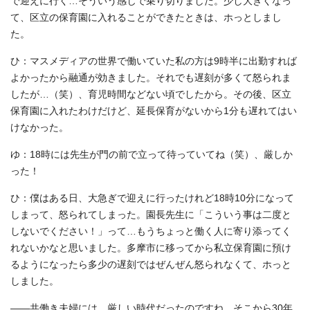
で迎えに行く…そういう感じで乗り切りました。少し大きくなっ
て、区立の保育園に入れることができたときは、ホっとしまし
た。
ひ：マスメディアの世界で働いていた私の方は9時半に出勤すれば
よかったから融通が効きました。それでも遅刻が多くて怒られま
したが…（笑）、育児時間などない頃でしたから。その後、区立
保育園に入れたわけだけど、延長保育がないから1分も遅れてはい
けなかった。
ゆ：18時には先生が門の前で立って待っていてね（笑）、厳しか
った！
ひ：僕はある日、大急ぎで迎えに行ったけれど18時10分になって
しまって、怒られてしまった。園長先生に「こういう事は二度と
しないでください！」って…もうちょっと働く人に寄り添ってく
れないかなと思いました。多摩市に移ってから私立保育園に預け
るようになったら多少の遅刻ではぜんぜん怒られなくて、ホっと
しました。
――共働き夫婦には、厳しい時代だったのですね。そこから30年