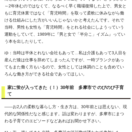
～2年休むのではなくて、なるべく早く職場復帰した上で、男女と
もに育児休業ではなく「育児時間」を取って柔軟に休みながら働
ける仕組みにした方がいいんじゃないかと考えたんです。それで
当時、男性も女性も「育児時間」をとれる社会にしようっていう
運動をしていて、1989年に『男と女で「半分こ」イズム』ってい
う本を出したりして。
ゆ：当時は半休とれない会社もあって…私は介護もあって3人目を
産んだ後は仕事を辞めてしまったんですが、一時ブランクがあっ
てもまた働く方もいるので、女性としては体調のことも含めてい
ろんな働き方ができる社会であってほしい。
家に蛍が入ってきた（！）30年前 多摩市で のびのび子育
て
――お2人の柔軟な暮らし方・生き方は、30年前とは思えない、現
代的な関係性だなと感じます。話は変わりますが、多摩市にまつ
わる子育てのエピソードなどあればお聞かせ下さい。