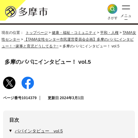
メニュ
さがす
ー
現在の位置：
トップページ
>
健康・福祉・コミュニティ
>
平和・人権
>
TAMA女
性センター
>
【TAMA女性センター市民運営委員会企画】多摩のパパにインタビ
ュー！ ~家事と育児どうしてる？~
> 多摩のパパにインタビュー！ vol.5
多摩のパパにインタビュー！ vol.5
ページ番号1014379
更新日 2024年3月1日
目次
パパインタビュー vol.5