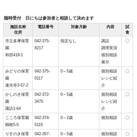
随時受付 日にちは参加者と相談して決めます
施設名称
電話番号
対象月齢
内容
試
住所
食
市立多摩保育
042-375-
指定なし
講話
〇
園
8217
調理実演
和田418-1
個別相談
展示
みどりの保育
042-375-
0～5歳
個別相談
〇
園
0117
レシピ紹
連光寺3-57-2
介
かしのき保育
042-372-
0～5歳
個別相談
〇
園
3475
レシピ紹
諏訪1-64
介
こころ保育園
042-374-
0～2歳
個別相談
〇
鶴牧5-5
5115
りすのき保育
042-357-
0～5歳
個別相談
〇