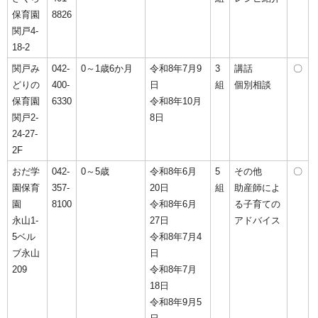
保育園
8826
関戸4-
18-2
関戸み
042-
0～1歳6か月
令和8年7月9
3
講話
〇
どりの
400-
日
組
個別相談
保育園
6330
令和8年10月
関戸2-
8日
24-27-
2F
おだ学
042-
0～5歳
令和8年6月
5
その他
〇
園保育
357-
20日
組
助産師によ
園
8100
令和8年6月
る子育ての
永山1-
27日
アドバイス
5ベル
令和8年7月4
ブ永山
日
209
令和8年7月
18日
令和8年9月5