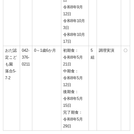
日
令和8年9月
12日
令和8年10月
3日
令和8年10月
17日
おだ認
042-
0～1歳6か月
初期食：
5
調理実演
〇
定こど
376-
令和8年5月
組
も園
0211
21日
落合5-
中期食：
7-2
令和8年5月
12日
後期食：
令和8年5月
15日
完了期食：
令和8年5月
29日