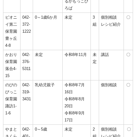
るがもっこひ
ろば
ピオニ
042-
0～1歳6か月
未定
3
個別相談
〇
イ第二
372-
組
レシピ紹介
保育園
1222
豊ヶ丘
4-8
かおり
042-
未定
令和8年11月
未
講話
〇
保育園
376-
定
落合4-
5311
15
のびの
042-
乳幼児親子
令和8年7月
個別相談
〇
びっこ
319-
16日
保育園
3431
令和8年8月
諏訪1-
20日
1-6
令和8年9月
17日
やまと
042-
0～5歳
未定
2
個別相談
〇
さくら
401-
組
レシピ紹介