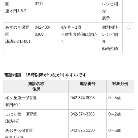
園
0711
レシピ紹
唐木田1-8-2
介
展示
あすのき保育
042-400-
4か月～1歳
個別相談
〇
園
0360
※離乳食時期は対応
レシピ紹
諏訪2-2-B-001
可
介
動画視聴
電話相談 15時以降がつながりやすいです
施設名称
電話番号
対象月例
住所
桜ヶ丘第一保育園
042-374-3098
0～5歳
和田60-1
こばと第一保育園
042-374-3385
0～2歳
諏訪4-7
あおぞら保育園
042-375-1330
0～5歳
落合1-5-16