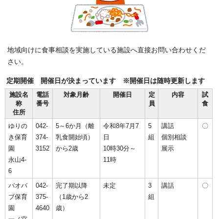
地域向けに食事相談を実施している施設へ直接お問い合わせくだ
さい。
定期開催 開催日が決まっています ※開催日は随時更新します
施設名
電話
対象月齢
開催日
定
内容
試
称
番号
員
食
住所
ゆりの
042-
5～6か月（離
令和8年7月7
5
講話
〇
き保育
374-
乳食開始頃）
日
組
個別相談
園
3152
から2歳
10時30分～
展示
永山4-
11時
6
バオバ
042-
完了期以降
未定
3
講話
〇
ブ保育
375-
（1歳から2
組
園
4640
歳）