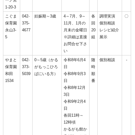
一ノ宮
1-20-3
こぐま
042-
妊娠期～3歳
4～7月、9～
各
調理実演
〇
保育園
375-
11月、1月の
回
個別相談
永山3-
4677
月末の金曜日
20
レシピ紹介
5
※詳細は直接
組
展示
お問合せ下さ
い
やまと
042-
0～5歳（かる
令和8年6月4
随
個別相談
-
保育園
373-
がもっこひろ
日
時
和田
5039
ばにいる方）
令和8年9月3
順
1534
日
番
令和8年12月
3日
令和9年2月4
日
各回11時～
12時頃
かるがも館か