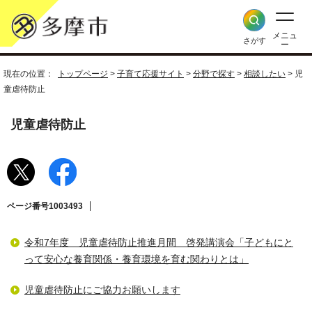
メニュ
さがす
ー
現在の位置：
トップページ
>
子育て応援サイト
>
分野で探す
>
相談したい
> 児
童虐待防止
児童虐待防止
ページ番号1003493
令和7年度 児童虐待防止推進月間 啓発講演会「子どもにと
って安心な養育関係・養育環境を育む関わりとは」
児童虐待防止にご協力お願いします