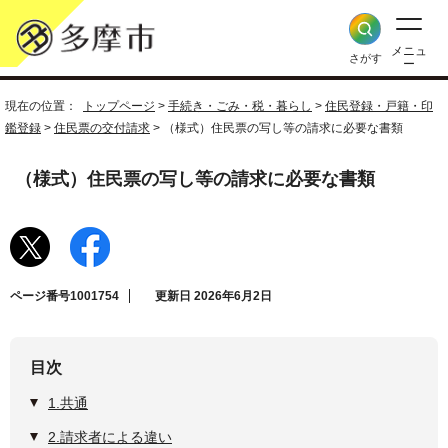
メニュ
さがす
ー
現在の位置：
トップページ
>
手続き・ごみ・税・暮らし
>
住民登録・戸籍・印
鑑登録
>
住民票の交付請求
> （様式）住民票の写し等の請求に必要な書類
（様式）住民票の写し等の請求に必要な書類
ページ番号1001754
更新日 2026年6月2日
目次
1.共通
2.請求者による違い