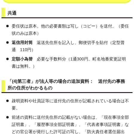
共通
委任状は原本。他の必要書類は写し（コピー）を送付。（委任
状のみは原本）
返信用封筒
返送先住所を記入し、郵便切手を貼付（定型普
通 110円）
定額小為替
必要な手数料分（1通300円。町名地番変更証明
書は無料。）
「(4)第三者」が法人等の場合の追加資料： 送付先の事務
所の住所がわかるもの
疎明資料や社員証等に送付先の住所が記載されている場合は不
要。
前述の資料に送付先住所の記載がない場合は、「現在事項全部
証明書」、「履歴事項全部証明書」、「代表者事項証明書」な
どの官公署が発行した許可証の写し、「防火責任者選任届出