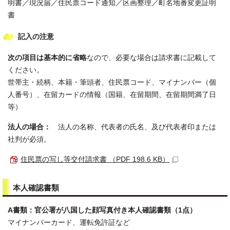
明書／現況届／住民票コード通知／区画整理／町名地番変更証明
書
記入の注意
次の項目は基本的に省略
なので、必要な場合は請求書に記載して
ください。
世帯主・続柄、本籍・筆頭者、住民票コード、マイナンバー（個
人番号）、在留カードの情報（国籍、在留期間、在留期間満了日
等）
法人の場合：
法人の名称、代表者の氏名、及び代表者印または
社判が必須。
住民票の写し等交付請求書 （PDF 198.6 KB）
本人確認書類
A書類：官公署が八国した顔写真付き本人確認書類（1点）
マイナンバーカード、運転免許証など