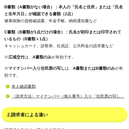
B書類（A書類がない場合）：本人の「氏名と住所」または「氏名
と生年月日」が確認できる書類（2点）
健康保険の資格確認書、年金手帳、納税通知書など
C書類（B書類が1点だけの場合）：氏名が刻印または印字されて
いるもの（B書類＋1点）
キャッシュカード、診察券、社員証、公共料金の請求書など
※
広域交付
は、
A書類のみ
が有効です。
※
マイナンバー入り住民票の写し
は、
A書類またはB書類のみ
が有
効です。
本人確認書類
〈請求方法〉マイナンバー（個人番号）入り「住民票の写し」
2.請求者による違い