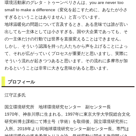
環境活動家のグレタ・トゥーンベリさんは、you are never too
small to make a difference（変化を起こすために、あなたが小さ
すぎるということはありません）と言っています。
地球温暖化の問題について言及するとき、ある意味では誰が言い
出しても一主体としては小さすぎる。国や大企業であっても、そ
の一主体だけの行動では世界を直接変えることはできません。
しかし、そういう認識を持った人たちから声を上げることによっ
て、それが広がっていくプロセスが重要だと思いますし、実際に
そういう流れが起きつつあると思います。その流れに多摩市が加
わるということは非常に大きな意味があると思います。
プロフィール
江守正多氏
国立環境研究所 地球環境研究センター 副センター長
1970年、神奈川県に生まれる。1997年に東京大学大学院総合文化
研究科博士課程にて博士号（学術）を取得後、国立環境研究所に
入所。2018年より同地球環境研究センター副センター長。専門は