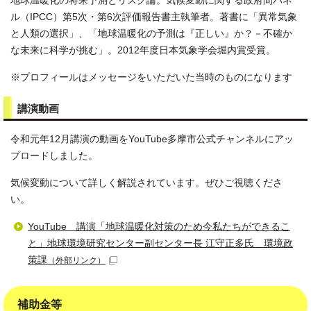
地球温暖化の将来予測とリスク論。気候変動に関する政府間パネ
ル（IPCC）第5次・第6次評価報告書主執筆者。著書に「異常気象
と人類の選択」、「地球温暖化の予測は『正しい』か？－不確か
な未来に科学が挑む」。2012年度日本気象学会堀内賞受賞。
※プロフィールはメッセージをいただいた当時のものになります
講演動画
令和元年12月講演の動画をYouTube多摩市公式チャンネルにアッ
プロードしました。
気候変動について詳しく解説されています。ぜひご視聴くださ
い。
YouTube 講演「地球温暖化対策のため今私たちができるこ
と」地球環境研究センター副センター長 江守正多氏 環境政
策課
（外部リンク）
補助金等