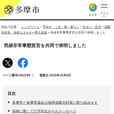
メニュ
さがす
ー
現在の位置：
トップページ
>
手続き・ごみ・税・暮らし
>
住まい・生活
>
温暖
化対策・自然エネルギー導入促進
> 気候非常事態宣言を共同で表明しました
気候非常事態宣言を共同で表明しました
ページ番号1002199
更新日 2025年10月9日
目次
多摩市と多摩市議会は地球温暖化対策に取り組みます
表明に際して江守先生からのメッセージ