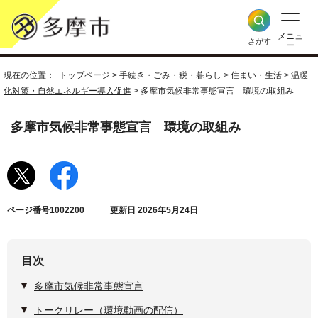
メニュ
さがす
ー
現在の位置：
トップページ
>
手続き・ごみ・税・暮らし
>
住まい・生活
>
温暖
化対策・自然エネルギー導入促進
> 多摩市気候非常事態宣言 環境の取組み
多摩市気候非常事態宣言 環境の取組み
ページ番号1002200
更新日 2026年5月24日
目次
多摩市気候非常事態宣言
トークリレー（環境動画の配信）