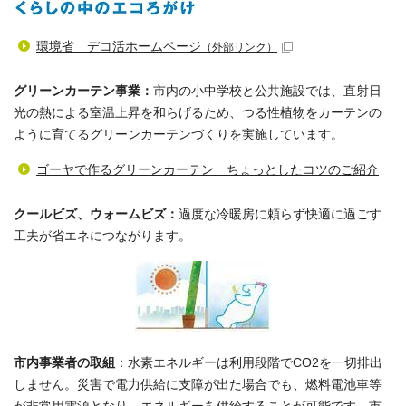
環境省 デコ活ホームページ
（外部リンク）
グリーンカーテン事業：
市内の小中学校と公共施設では、直射日
光の熱による室温上昇を和らげるため、つる性植物をカーテンの
ように育てるグリーンカーテンづくりを実施しています。
ゴーヤで作るグリーンカーテン ちょっとしたコツのご紹介
クールビズ、ウォームビズ：
過度な冷暖房に頼らず快適に過ごす
工夫が省エネにつながります。
市内事業者の取組
：水素エネルギーは利用段階でCO2を一切排出
しません。災害で電力供給に支障が出た場合でも、燃料電池車等