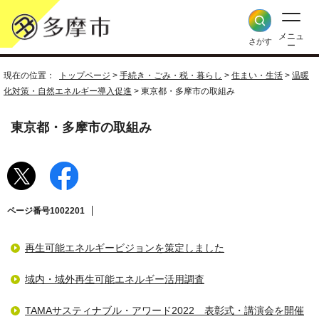
メニュ
さがす
ー
現在の位置：
トップページ
>
手続き・ごみ・税・暮らし
>
住まい・生活
>
温暖
化対策・自然エネルギー導入促進
> 東京都・多摩市の取組み
東京都・多摩市の取組み
ページ番号1002201
再生可能エネルギービジョンを策定しました
域内・域外再生可能エネルギー活用調査
TAMAサスティナブル・アワード2022 表彰式・講演会を開催