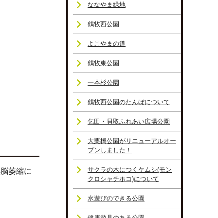
ななやま緑地
鶴牧西公園
よこやまの道
鶴牧東公園
一本杉公園
鶴牧西公園のたんぼについて
乞田・貝取ふれあい広場公園
大栗橋公園がリニューアルオー
プンしました！
サクラの木につくケムシ(モン
小脳萎縮に
クロシャチホコ)について
水遊びのできる公園
健康遊具のある公園