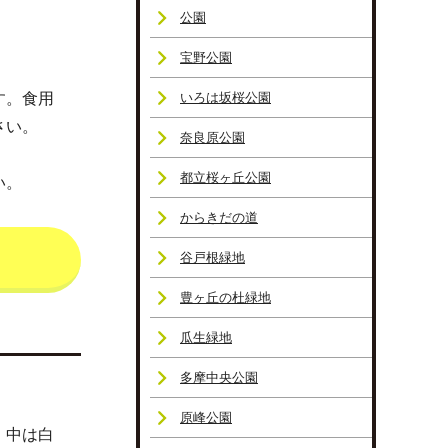
公園
宝野公園
す。食用
いろは坂桜公園
さい。
奈良原公園
都立桜ヶ丘公園
い。
からきだの道
谷戸根緑地
豊ヶ丘の杜緑地
瓜生緑地
多摩中央公園
原峰公園
。中は白