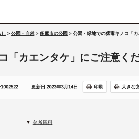
らし
>
公園・自然
>
多摩市の公園
> 公園・緑地での猛毒キノコ「
コ「カエンタケ」にご注意く
002522
更新日 2023年3月14日
印刷
大きな
参考資料