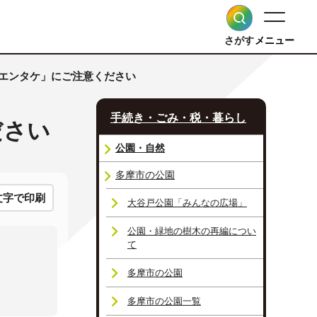
さがす
メニュー
カエンタケ」にご注意ください
手続き・ごみ・税・暮らし
ださい
公園・自然
多摩市の公園
文字で印刷
大谷戸公園「みんなの広場」
公園・緑地の樹木の再編につい
て
多摩市の公園
多摩市の公園一覧