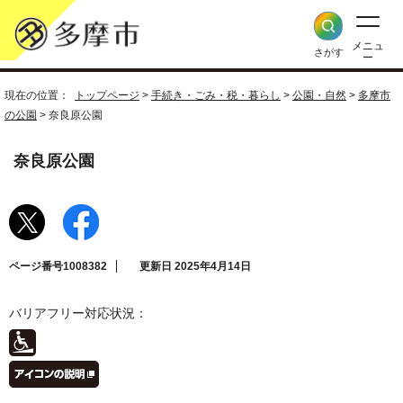
メニュ
さがす
ー
現在の位置：
トップページ
>
手続き・ごみ・税・暮らし
>
公園・自然
>
多摩市
の公園
> 奈良原公園
奈良原公園
ページ番号1008382
更新日 2025年4月14日
バリアフリー対応状況：