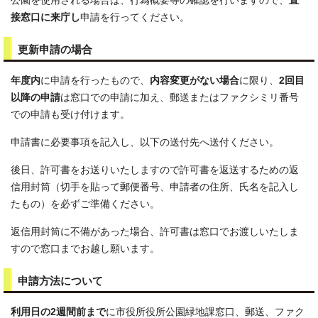
公園を使用される場合は、行為概要等の確認を行いますので、
直
接窓口に来庁し
申請を行ってください。
更新申請の場合
年度内
に申請を行ったもので、
内容変更がない場合
に限り、
2回目
以降の申請
は窓口での申請に加え、郵送またはファクシミリ番号
での申請も受け付けます。
申請書に必要事項を記入し、以下の送付先へ送付ください。
後日、許可書をお送りいたしますので許可書を返送するための返
信用封筒（切手を貼って郵便番号、申請者の住所、氏名を記入し
たもの）を必ずご準備ください。
返信用封筒に不備があった場合、許可書は窓口でお渡しいたしま
すので窓口までお越し願います。
申請方法について
利用日の2週間前まで
に市役所役所公園緑地課窓口、郵送、ファク