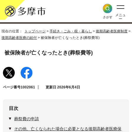
メニュ
さがす
ー
現在の位置：
トップページ
>
手続き・ごみ・税・暮らし
>
後期高齢者医療制度
>
後期高齢者医療の給付
> 被保険者が亡くなったとき(葬祭費等)
被保険者が亡くなったとき(葬祭費等)
ページ番号1002061
更新日 2026年6月4日
目次
葬祭費の申請
その他、亡くなられた場合に必要となる後期高齢者医療保