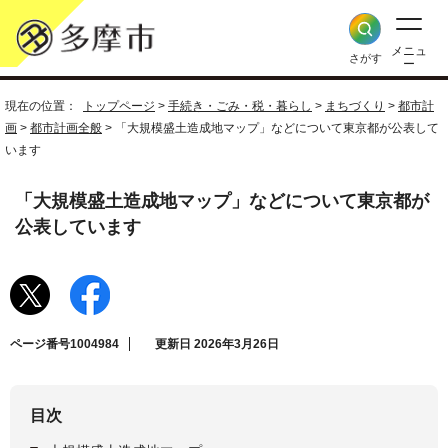
メニュ
さがす
ー
現在の位置：
トップページ
>
手続き・ごみ・税・暮らし
>
まちづくり
>
都市計
画
>
都市計画全般
> 「大規模盛土造成地マップ」などについて東京都が公表して
います
「大規模盛土造成地マップ」などについて東京都が
公表しています
ページ番号1004984
更新日 2026年3月26日
目次