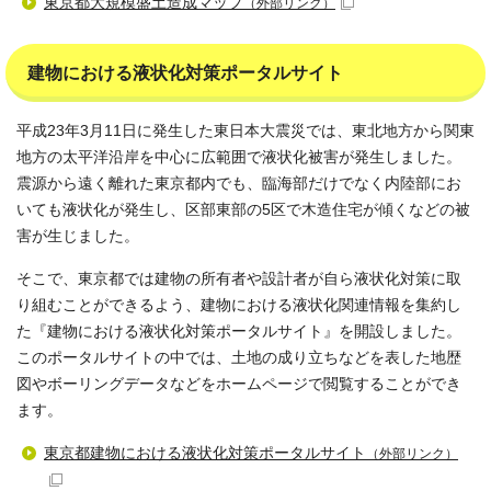
東京都大規模盛土造成マップ
（外部リンク）
建物における液状化対策ポータルサイト
平成23年3月11日に発生した東日本大震災では、東北地方から関東
地方の太平洋沿岸を中心に広範囲で液状化被害が発生しました。
震源から遠く離れた東京都内でも、臨海部だけでなく内陸部にお
いても液状化が発生し、区部東部の5区で木造住宅が傾くなどの被
害が生じました。
そこで、東京都では建物の所有者や設計者が自ら液状化対策に取
り組むことができるよう、建物における液状化関連情報を集約し
た『建物における液状化対策ポータルサイト』を開設しました。
このポータルサイトの中では、土地の成り立ちなどを表した地歴
図やボーリングデータなどをホームページで閲覧することができ
ます。
東京都建物における液状化対策ポータルサイト
（外部リンク）