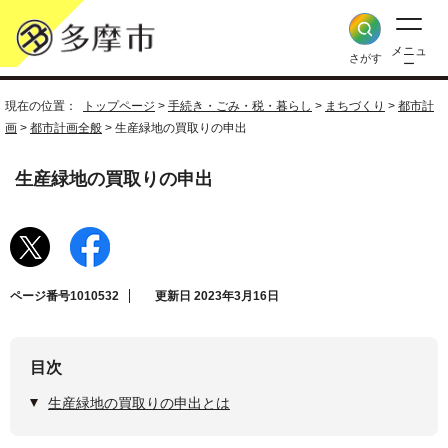
メニュ
さがす
ー
現在の位置：
トップページ
>
手続き・ごみ・税・暮らし
>
まちづくり
>
都市計
画
>
都市計画全般
> 生産緑地の買取りの申出
生産緑地の買取りの申出
ページ番号1010532
更新日 2023年3月16日
目次
生産緑地の買取りの申出とは