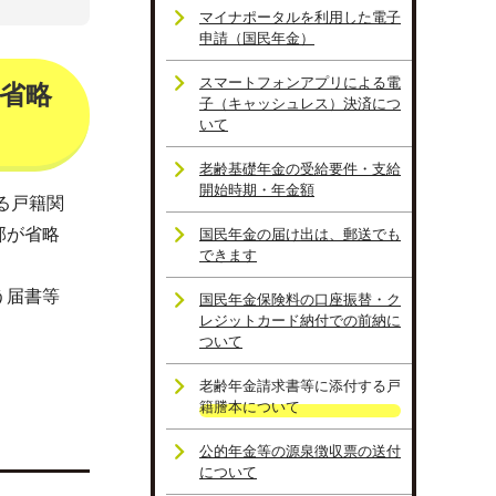
マイナポータルを利用した電子
申請（国民年金）
スマートフォンアプリによる電
が省略
子（キャッシュレス）決済につ
いて
老齢基礎年金の受給要件・支給
開始時期・年金額
る戸籍関
部が省略
国民年金の届け出は、郵送でも
できます
う届書等
国民年金保険料の口座振替・ク
レジットカード納付での前納に
ついて
老齢年金請求書等に添付する戸
籍謄本について
公的年金等の源泉徴収票の送付
について