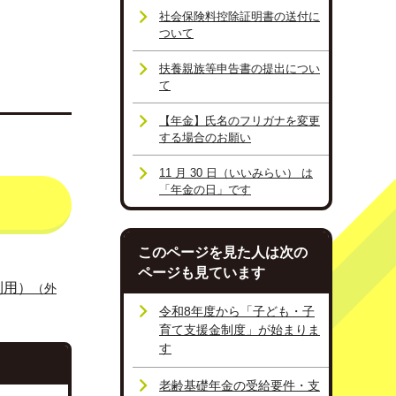
社会保険料控除証明書の送付に
ついて
扶養親族等申告書の提出につい
て
【年金】氏名のフリガナを変更
する場合のお願い
11 月 30 日（いいみらい） は
「年金の日」です
このページを見た人は次の
ページも見ています
利用）
（外
令和8年度から「子ども・子
育て支援金制度」が始まりま
す
老齢基礎年金の受給要件・支