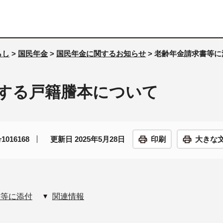
らし
>
国民年金
>
国民年金に関するお知らせ
> 老齢年金請求書等
する戸籍謄本について
016168
更新日 2025年5月28日
印刷
大きな
書等に添付
関連情報