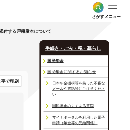
さがす
メニュー
に添付する戸籍謄本について
手続き・ごみ・税・暮らし
国民年金
国民年金に関するお知らせ
文字で印刷
日本年金機構等を装った不審な
メールや電話等にご注意くださ
い
国民年金のよくある質問
マイナポータルを利用した電子
申請（年金等の受給関係）