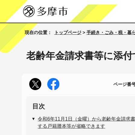
現在の位置：
トップページ
>
手続き・ごみ・税・暮
老齢年金請求書等に添付
ページ番号1
目次
令和6年11月1日（金曜）から老齢年金請求
する戸籍謄本等が省略できます