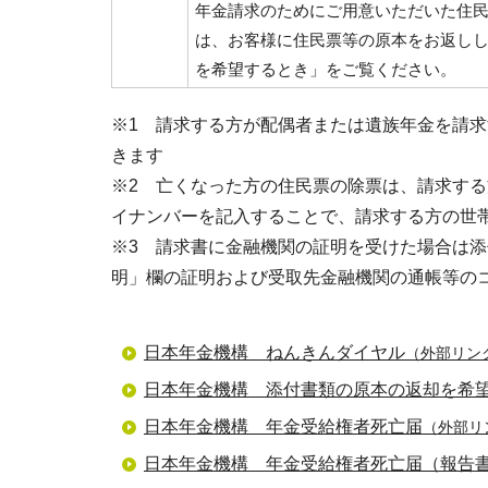
年金請求のためにご用意いただいた住
は、お客様に住民票等の原本をお返し
を希望するとき」をご覧ください。
※1 請求する方が配偶者または遺族年金を請
きます
※2 亡くなった方の住民票の除票は、請求す
イナンバーを記入することで、請求する方の世
※3 請求書に金融機関の証明を受けた場合は
明」欄の証明および受取先金融機関の通帳等の
日本年金機構 ねんきんダイヤル
（外部リン
日本年金機構 添付書類の原本の返却を希
日本年金機構 年金受給権者死亡届
（外部リ
日本年金機構 年金受給権者死亡届（報告書