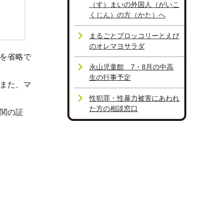
（す）まいの外国人（がいこ
くじん）の方（かた）へ
まるごとブロッコリーとえび
のオレマヨサラダ
を省略で
永山児童館 7・8月の中高
生の行事予定
また、マ
性犯罪・性暴力被害にあわれ
た方の相談窓口
関の証