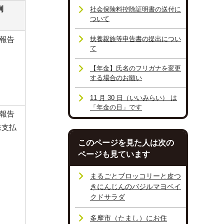
例
社会保険料控除証明書の送付に
ついて
報告
扶養親族等申告書の提出につい
て
【年金】氏名のフリガナを変更
する場合のお願い
11 月 30 日（いいみらい） は
「年金の日」です
報告
未支払
このページを見た人は次の
ページも見ています
まるごとブロッコリーと皮つ
きにんじんのバジルマヨベイ
クドサラダ
多摩市（たまし）にお住