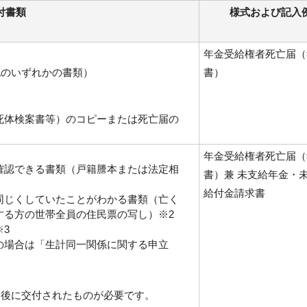
付書類
様式および記入
年金受給権者死亡届（
記のいずれかの書類）
書）
死体検案書等）のコピーまたは死亡届の
年金受給権者死亡届（
確認できる書類（戸籍謄本または法定相
書）兼 未支給年金・
給付金請求書
同じくしていたことがわかる書類（亡く
する方の世帯全員の住民票の写し）※2
3
の場合は「生計同一関係に関する申立
り後に交付されたものが必要です。