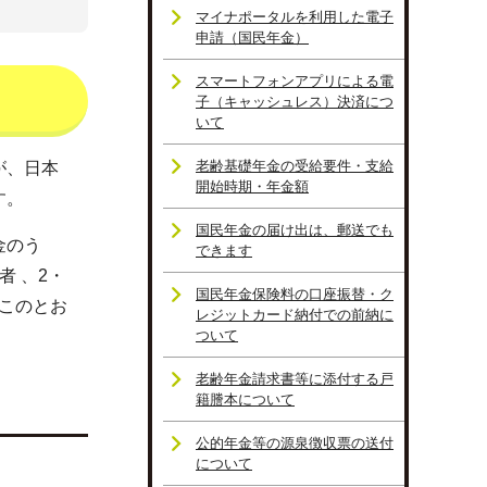
マイナポータルを利用した電子
申請（国民年金）
スマートフォンアプリによる電
子（キャッシュレス）決済につ
いて
老齢基礎年金の受給要件・支給
が、日本
開始時期・年金額
す。
国民年金の届け出は、郵送でも
金のう
できます
 、2・
国民年金保険料の口座振替・ク
もこのとお
レジットカード納付での前納に
ついて
老齢年金請求書等に添付する戸
籍謄本について
公的年金等の源泉徴収票の送付
について