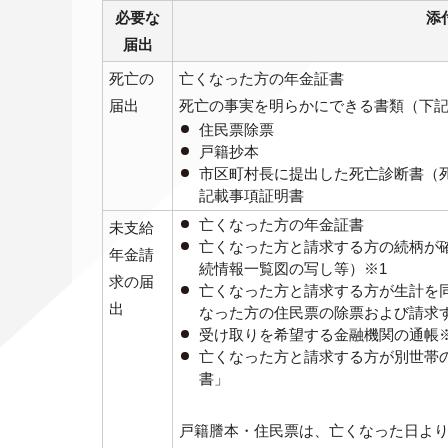
必要な
添
届出
死亡の
亡くなった方の年金証書
届出
死亡の事実を明らかにできる書類（下
住民票除票
戸籍抄本
市区町村長に提出した死亡診断書（
記載事項証明書
亡くなった方の年金証書
未支給
亡くなった方と請求する方の続柄が
年金請
続情報一覧図の写し等）※1
求の届
亡くなった方と請求する方が生計を
出
なった方の住民票の除票および請求
受け取りを希望する金融機関の通帳※
亡くなった方と請求する方が別世帯
書」
戸籍謄本・住民票は、亡くなった日よ