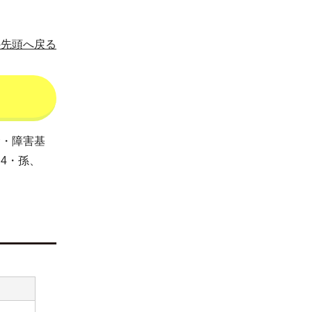
の先頭へ戻る
金・障害基
4・孫、