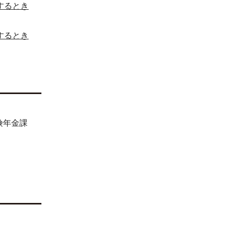
するとき
するとき
険年金課