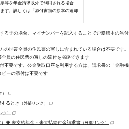
民票等を年金請求以外で利用される場合
します。詳しくは「添付書類の原本の返却
求する子の場合、マイナンバーを記入することで戸籍謄本の添付
る方の世帯全員の住民票の写しに含まれている場合は不要です。
帯全員の住民票の写しの添付を省略できます
添付不要です。公金受取口座を利用する方は、請求書の「金融機
コピーの添付は不要です
ク）
望するとき
（外部リンク）
ンク）
）兼 未支給年金・未支払給付金請求書
（外部リンク）