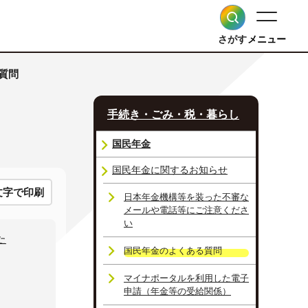
さがす
メニュー
質問
手続き・ごみ・税・暮らし
国民年金
国民年金に関するお知らせ
文字で印刷
日本年金機構等を装った不審な
メールや電話等にご注意くださ
い
た
国民年金のよくある質問
マイナポータルを利用した電子
申請（年金等の受給関係）