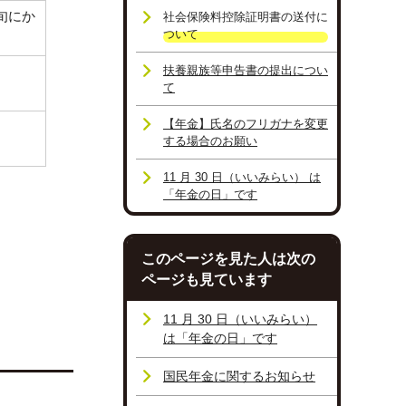
旬にか
社会保険料控除証明書の送付に
ついて
扶養親族等申告書の提出につい
て
【年金】氏名のフリガナを変更
する場合のお願い
11 月 30 日（いいみらい） は
「年金の日」です
このページを見た人は次の
ページも見ています
11 月 30 日（いいみらい）
は「年金の日」です
国民年金に関するお知らせ