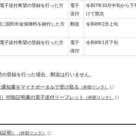
に電子送付希望の登録を行った方
電子
令和7年10月中旬から下
送付
けて順次
の間に国民年金保険料を納付した方
郵送
令和8年2月上旬
に電子送付希望の登録を行った方
電子
令和8年1月下旬
送付
望の登録を行った場合、郵送は行いません。
な通知書をマイナポータルで受け取る
（外部リンク）
料）控除証明書の電子送付リーフレット
（外部リンク）
除証明）
（外部リンク）