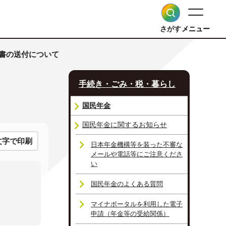
さがす
メニュー
明書の送付について
手続き・ごみ・税・暮らし
国民年金
国民年金に関するお知らせ
文字で印刷
日本年金機構等を装った不審な
メールや電話等にご注意くださ
い
国民年金のよくある質問
マイナポータルを利用した電子
申請（年金等の受給関係）