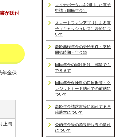
マイナポータルを利用した電子
申請（国民年金）
書が送付
スマートフォンアプリによる電
子（キャッシュレス）決済につ
いて
老齢基礎年金の受給要件・支給
開始時期・年金額
国民年金の届け出は、郵送でも
できます
民年金保
国民年金保険料の口座振替・ク
レジットカード納付での前納に
ついて
老齢年金請求書等に添付する戸
籍謄本について
1月上旬
公的年金等の源泉徴収票の送付
について