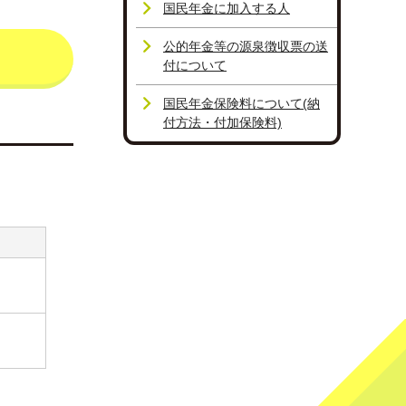
国民年金に加入する人
公的年金等の源泉徴収票の送
付について
国民年金保険料について(納
付方法・付加保険料)