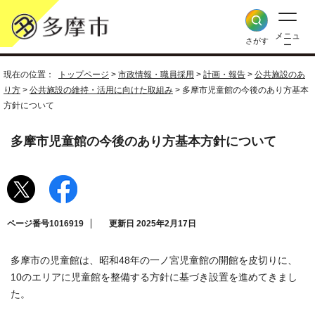
メニュ
さがす
ー
現在の位置：
トップページ
>
市政情報・職員採用
>
計画・報告
>
公共施設のあ
り方
>
公共施設の維持・活用に向けた取組み
> 多摩市児童館の今後のあり方基本
方針について
多摩市児童館の今後のあり方基本方針について
ページ番号1016919
更新日 2025年2月17日
多摩市の児童館は、昭和48年の一ノ宮児童館の開館を皮切りに、
10のエリアに児童館を整備する方針に基づき設置を進めてきまし
た。